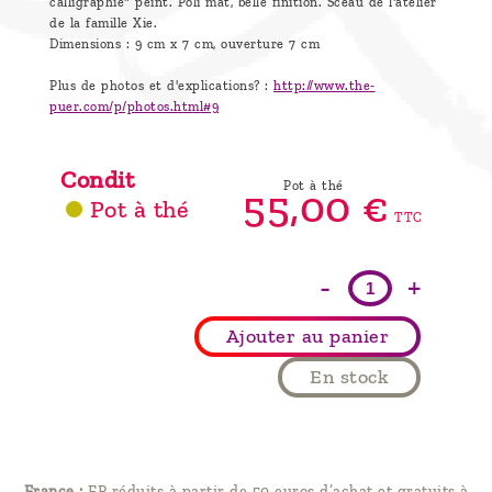
calligraphie" peint. Poli mat, belle finition.
Sceau de l'atelier
de la famille Xie.
Dimensions : 9 cm x 7 cm, ouverture 7 cm
Plus de photos et d'explications? :
http://www.the-
puer.com/p/photos.html#9
Condit
Pot à thé
55,
00
€
Pot à thé
TTC
-
+
Ajouter au panier
En stock
France :
FP réduits à partir de 50 euros d’achat et gratuits à