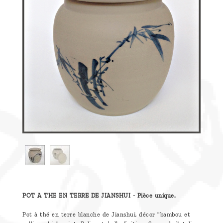
Découvrir
le thé
Pu'Erh
Comment
infuser
votre thé
?
Contactez-
nous !
POT A THE EN TERRE DE JIANSHUI -
Pièce unique.
Pot à thé en terre blanche de Jianshui, décor "bambou et