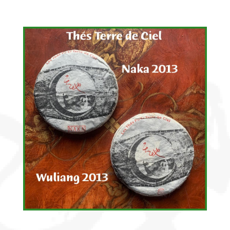
Découvrir
le thé
Pu'Erh
Comment
infuser
votre thé
?
Contactez-
nous !