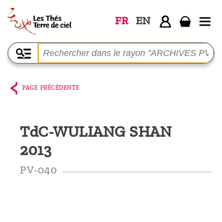
FR
EN
Accueil
La
boutique
PAGE PRÉCÉDENTE
Terre de
Ciel
TdC-WULIANG SHAN
Parmi les
2013
producteurs,
le blog
PV-040
Qui
sommes-
nous ?