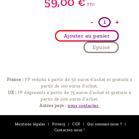
59,
00
€
TTC
-
+
Ajouter au panier
Epuisé
France :
FP réduits à partir de 50 euros d’achat et gratuits à
partir de 100 euros d’achat.
UE :
FP dégressifs à partir de 75 euros d’achat et gratuits à
partir de 200 euros d’achat.
Autres pays :
nous contacter.
Mentions légales
|
Privacy
|
CGV
|
Qui sommes-nous ?
|
Contactez-nous !