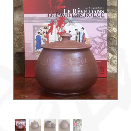
Découvrir
le thé
Pu'Erh
Comment
infuser
votre thé
?
Contactez-
nous !