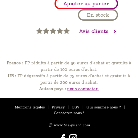
Ajouter au panier
En stock
Avis clients
France :
FP réduits à partir de 50 euros d’achat et gratuits à
partir de 100 euros d’achat.
UE :
FP dégressifs à partir de 75 euros d’achat et gratuits à
partir de 200 euros d’achat.
Autres pays :
nous contacter.
Mentions légales
|
Privacy
|
CGV
|
Qui sommes-nous ?
|
Contactez-nous !
Ⓒ www.the-puerh.com