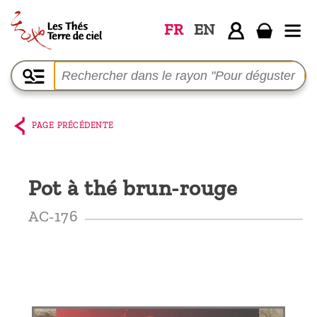
FR
EN
Accueil
La
boutique
PAGE PRÉCÉDENTE
Terre de
Ciel
Pot à thé brun-rouge
Parmi les
producteurs,
AC-176
le blog
Qui
sommes-
nous ?