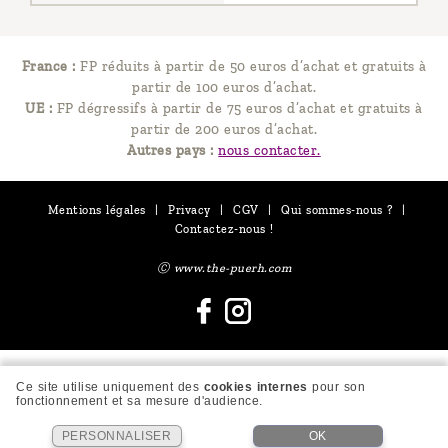
France :
FP réduits à partir de 50 euros d’achat et gratuits à
partir de 100 euros d’achat.
UE :
FP dégressifs à partir de 75 euros d’achat et gratuits à
partir de 200 euros d’achat.
Autres pays :
nous contacter.
Mentions légales
|
Privacy
|
CGV
|
Qui sommes-nous ?
|
Contactez-nous !
Ⓒ www.the-puerh.com
Ce site utilise uniquement des
cookies internes
pour son
fonctionnement et sa mesure d'audience.
PERSONNALISER
OK