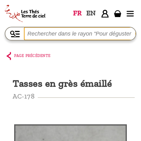
FR
EN
Accueil
La
boutique
PAGE PRÉCÉDENTE
Terre de
Ciel
Tasses en grès émaillé
Parmi les
producteurs,
AC-178
le blog
Qui
sommes-
nous ?