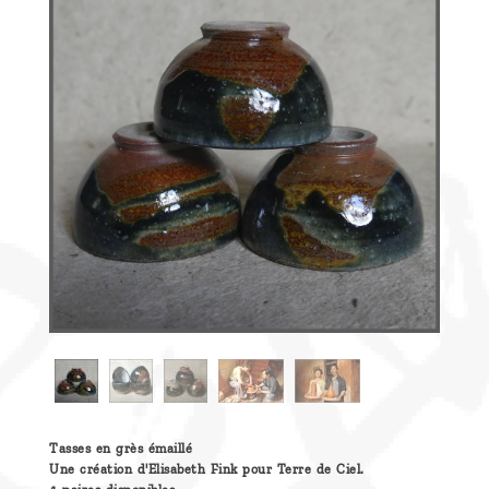
Découvrir
le thé
Pu'Erh
Comment
infuser
votre thé
?
Contactez-
nous !
Tasses en grès émaillé
Une création d'Elisabeth Fink pour Terre de Ciel.