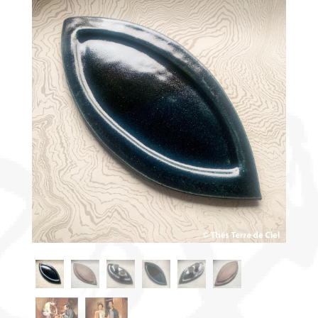
Découvrir
le thé
Pu'Erh
Comment
infuser
votre thé
?
Contactez-
nous !