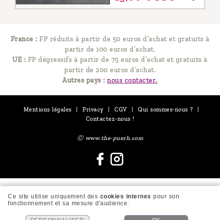
France :
FP réduits à partir de 50 euros d’achat et gratuits à
partir de 100 euros d’achat.
UE :
FP dégressifs à partir de 75 euros d’achat et gratuits à
partir de 200 euros d’achat.
Autres pays :
nous contacter.
Mentions légales
|
Privacy
|
CGV
|
Qui sommes-nous ?
|
Contactez-nous !
Ⓒ www.the-puerh.com
Ce site utilise uniquement des
cookies internes
pour son
fonctionnement et sa mesure d'audience.