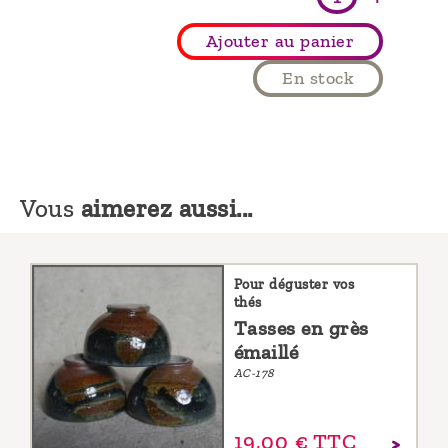
Ajouter au panier
En stock
Vous
aimerez aussi...
Pour déguster vos
thés
Tasses en grès
émaillé
AC-178
19,
00
€
TTC