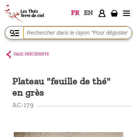
FR
EN
Accueil
La
boutique
PAGE PRÉCÉDENTE
Terre de
Ciel
Plateau "feuille de thé"
Parmi les
en grès
producteurs,
le blog
AC-179
Qui
sommes-
nous ?