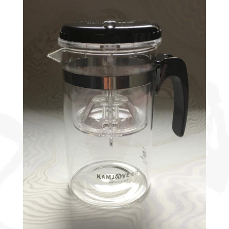
Découvrir
le thé
Pu'Erh
Comment
infuser
votre thé
?
Contactez-
nous !