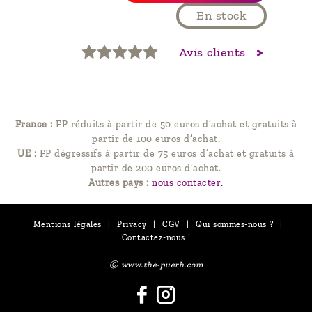
En stock
Avis clients
France :
FP réduits à partir de 50 euros d’achat et gratuits à
partir de 100 euros d’achat.
UE :
FP dégressifs à partir de 75 euros d’achat et gratuits à
partir de 200 euros d’achat.
Autres pays :
nous contacter.
Mentions légales
|
Privacy
|
CGV
|
Qui sommes-nous ?
|
Contactez-nous !
Ⓒ www.the-puerh.com