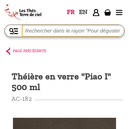
FR
EN
Accueil
La
boutique
PAGE PRÉCÉDENTE
Terre de
Ciel
Théière en verre "Piao I"
Parmi les
500 ml
producteurs,
le blog
AC-182
Qui
sommes-
nous ?