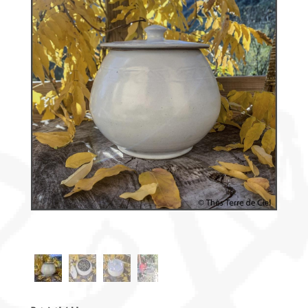
Découvrir
le thé
Pu'Erh
Comment
infuser
votre thé
?
Contactez-
nous !