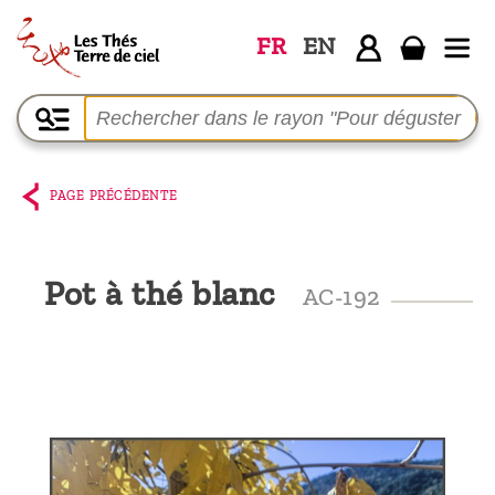
FR
EN
Accueil
La
boutique
PAGE PRÉCÉDENTE
Terre de
Ciel
Pot à thé blanc
AC-192
Parmi les
producteurs,
le blog
Qui
sommes-
nous ?