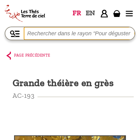
FR
EN
Accueil
La
boutique
PAGE PRÉCÉDENTE
Terre de
Ciel
Grande théière en grès
Parmi les
producteurs,
AC-193
le blog
Qui
sommes-
nous ?