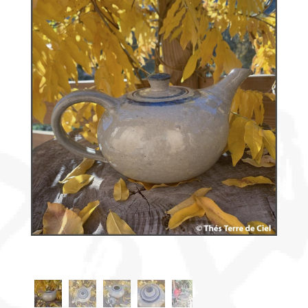
Découvrir
le thé
Pu'Erh
Comment
infuser
votre thé
?
Contactez-
nous !