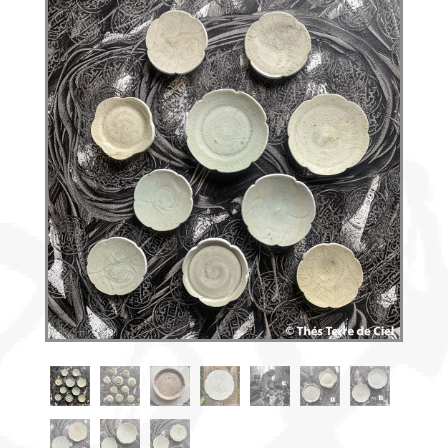
Découvrir
le thé
Pu'Erh
Comment
infuser
votre thé
?
Contactez-
nous !