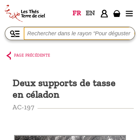
FR
EN
Accueil
La
boutique
PAGE PRÉCÉDENTE
Terre de
Ciel
Deux supports de tasse
Parmi les
en céladon
producteurs,
le blog
AC-197
Qui
sommes-
nous ?