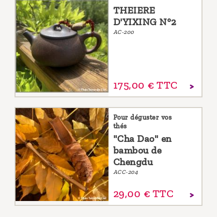
THEIERE
D'YIXING N°2
AC-200
175,
00
€
TTC
Pour déguster vos
thés
"Cha Dao" en
bambou de
Chengdu
ACC-204
29,
00
€
TTC