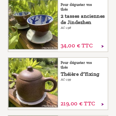
Pour déguster vos
thés
2 tasses anciennes
de Jindezhen
AC-198
34,
00
€
TTC
Pour déguster vos
thés
Théière d'Yixing
AC-199
219,
00
€
TTC