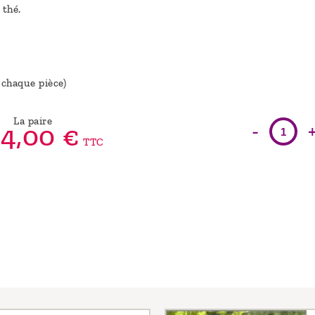
 thé.
 chaque pièce)
La paire
-
4,
00
€
TTC