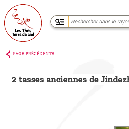
Accueil
La
PAGE PRÉCÉDENTE
boutique
Terre de
2 tasses anciennes de Jinde
Ciel
Parmi les
producteurs,
le blog
Qui