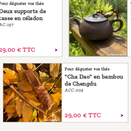
Pour déguster vos thés
Deux supports de
tasse en céladon
AC-197
29,
00
€
TTC
Pour déguster vos thés
"Cha Dao" en bambou
de Chengdu
ACC-204
29,
00
€
TTC