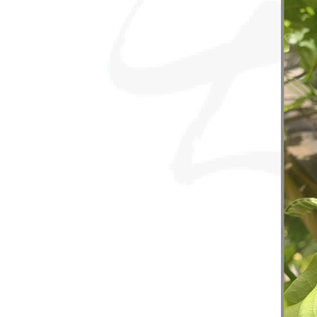
sommes-
nous ?
Découvrir
le thé
Pu'Erh
Comment
infuser
votre thé
?
Contactez-
nous !