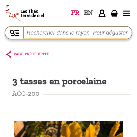
FR
EN
Accueil
La
boutique
PAGE PRÉCÉDENTE
Terre de
Ciel
3 tasses en porcelaine
Parmi les
producteurs,
ACC-200
le blog
Qui
sommes-
nous ?