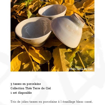
Découvrir
le thé
Pu'Erh
Comment
infuser
votre thé
?
Contactez-
nous !
3 tasses en porcelaine
Collection Thés Terre de Ciel
1 set disponible
Trio de jolies tasses en porcelaine à l émaillage blanc cassé,