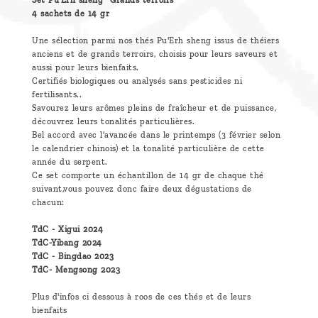
Set Pu'Erh sheng "Grands terroirs"
4 sachets de 14 gr
Une sélection parmi nos thés Pu'Erh sheng issus de théiers
anciens et de grands terroirs, choisis pour leurs saveurs et
aussi pour leurs bienfaits.
Certifiés biologiques ou analysés sans pesticides ni
fertilisants..
Savourez leurs arômes pleins de fraîcheur et de puissance,
découvrez leurs tonalités particulières.
Bel accord avec l'avancée dans le printemps (3 février selon
le calendrier chinois) et la tonalité particulière de cette
année du serpent.
Ce set comporte un échantillon de 14 gr de chaque thé
suivant,vous pouvez donc faire deux dégustations de
chacun:
TdC - Xigui 2024
TdC-Yibang 2024
TdC - Bingdao 2023
TdC- Mengsong 2023
Plus d'infos ci dessous à roos de ces thés et de leurs
bienfaits