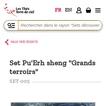
FR
EN
Accueil
La
boutique
PAGE PRÉCÉDENTE
Terre de
Ciel
Set Pu'Erh sheng "Grands
Parmi les
terroirs"
producteurs,
le blog
SET-005
Qui
sommes-
nous ?