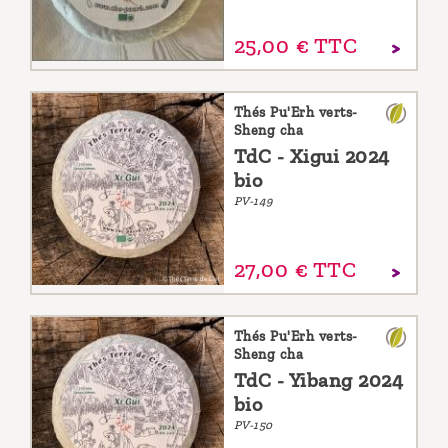
25,
00
€
TTC
Thés Pu'Erh verts-
Sheng cha
TdC - Xigui 2024
bio
PV-149
27,
00
€
TTC
Thés Pu'Erh verts-
Sheng cha
TdC - Yibang 2024
bio
PV-150