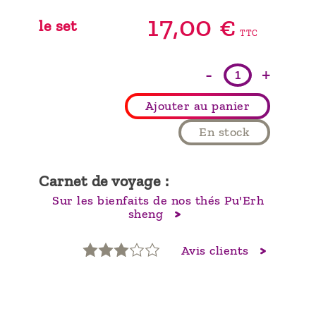
17,
00
€
le set
TTC
-
+
Ajouter au panier
En stock
Carnet de voyage :
Sur les bienfaits de nos thés Pu'Erh
sheng
Avis clients