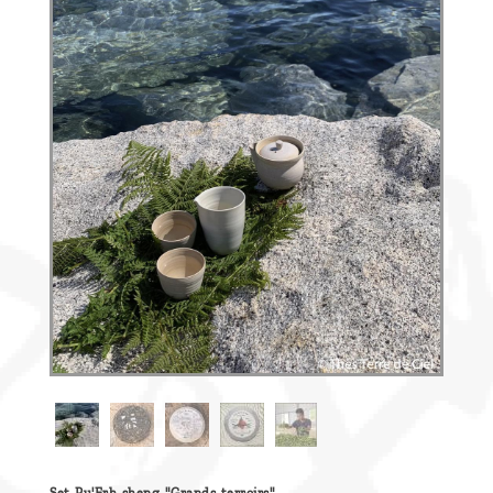
Découvrir
le thé
Pu'Erh
Comment
infuser
votre thé
?
Contactez-
nous !