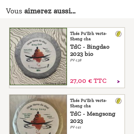
Vous
aimerez aussi...
Thés Pu'Erh verts-
Sheng cha
TdC - Bingdao
2023 bio
PV-138
27,
00
€
TTC
Thés Pu'Erh verts-
Sheng cha
TdC - Mengsong
2023
PV-141