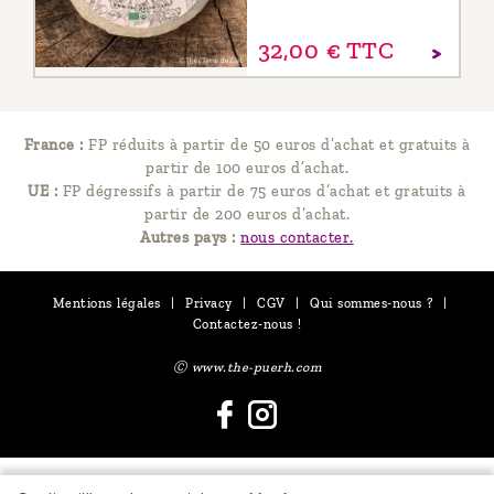
32,
00
€
TTC
France :
FP réduits à partir de 50 euros d’achat et gratuits à
partir de 100 euros d’achat.
UE :
FP dégressifs à partir de 75 euros d’achat et gratuits à
partir de 200 euros d’achat.
Autres pays :
nous contacter.
Mentions légales
|
Privacy
|
CGV
|
Qui sommes-nous ?
|
Contactez-nous !
Ⓒ www.the-puerh.com