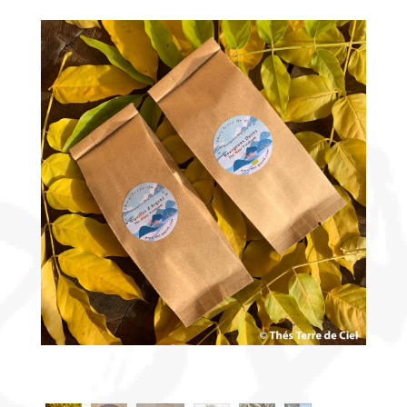
Découvrir
le thé
Pu'Erh
Comment
infuser
votre thé
?
Contactez-
nous !