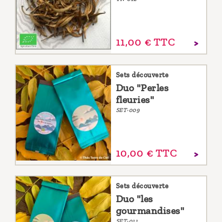
11,
00
€
TTC
Sets découverte
Duo "Perles
fleuries"
SET-009
10,
00
€
TTC
Sets découverte
Duo "les
gourmandises"
SET-011