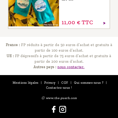
11,
00
€
TTC
France :
FP réduits à partir de 50 euros d’achat et gratuits à
partir de 100 euros d’achat.
UE :
FP dégressifs à partir de 75 euros d’achat et gratuits à
partir de 200 euros d’achat.
Autres pays :
nous contacter.
Mentions légales
|
Privacy
|
CGV
|
Qui sommes-nous ?
|
Contactez-nous !
Ⓒ www.the-puerh.com