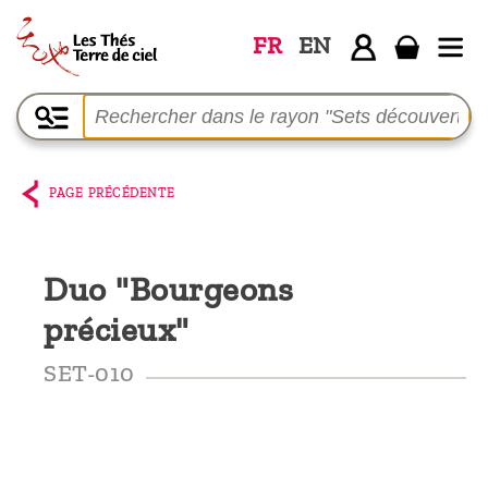
FR
EN
Accueil
La
boutique
PAGE PRÉCÉDENTE
Terre de
Ciel
Duo "Bourgeons
Parmi les
précieux"
producteurs,
le blog
SET-010
Qui
sommes-
nous ?