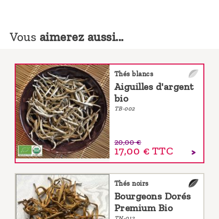
Vous
aimerez aussi...
Thés blancs
Aiguilles d'argent
bio
TB-002
20,00 €
17,00 €
TTC
Thés noirs
Bourgeons Dorés
Premium Bio
TN-012