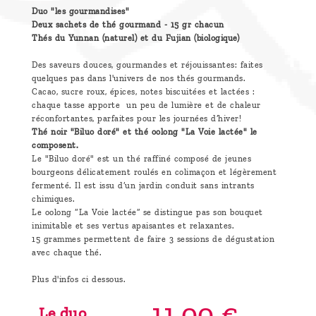
Duo "les gourmandises"
Deux sachets de thé gourmand - 15 gr chacun
Thés du Yunnan (naturel) et du Fujian (biologique)
Des saveurs douces, gourmandes et réjouissantes: faites
quelques pas dans l'univers de nos thés gourmands.
Cacao, sucre roux, épices, notes biscuitées et lactées :
chaque tasse apporte un peu de lumière et de chaleur
réconfortantes, parfaites pour les journées d’hiver!
Thé noir "Biluo doré" et thé oolong "La Voie lactée" le
composent.
Le "Biluo doré" est un thé raffiné composé de jeunes
bourgeons délicatement roulés en colimaçon et légèrement
fermenté. Il est issu d’un jardin conduit sans intrants
chimiques.
Le oolong “La Voie lactée” se distingue pas son bouquet
inimitable et ses vertus apaisantes et relaxantes.
15 grammes permettent de faire 3 sessions de dégustation
avec chaque thé.
Plus d'infos ci dessous.
11,
00
€
Le duo