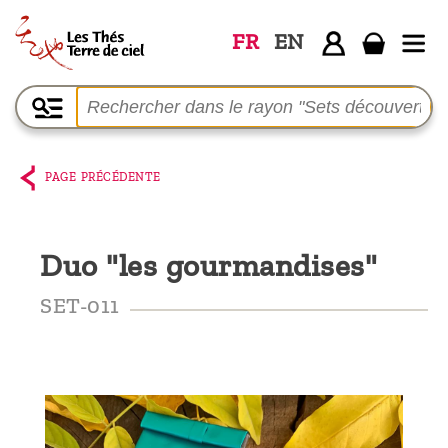
FR
EN
Accueil
La
boutique
PAGE PRÉCÉDENTE
Terre de
Ciel
Duo "les gourmandises"
Parmi les
producteurs,
SET-011
le blog
Qui
sommes-
nous ?