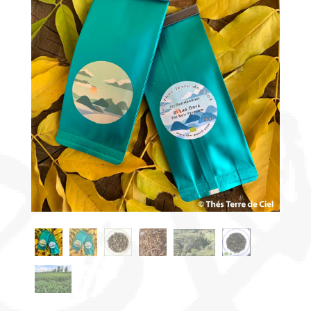
Découvrir
le thé
Pu'Erh
Comment
infuser
votre thé
?
Contactez-
nous !