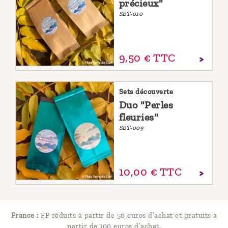
précieux"
SET-010
9,
50
€
TTC
Sets découverte
Duo "Perles
fleuries"
SET-009
10,
00
€
TTC
France :
FP réduits à partir de 50 euros d’achat et gratuits à
partir de 100 euros d’achat.