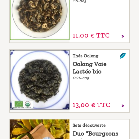
TN-005
11,
00
€
TTC
Thés Oolong
Oolong Voie
Lactée bio
OOL-009
13,
00
€
TTC
Sets découverte
Duo "Bourgeons