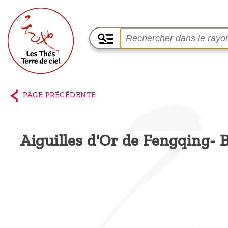
Accueil
La
PAGE PRÉCÉDENTE
boutique
Terre de
Aiguilles d'Or de Fengqing- 
Ciel
Parmi les
producteurs,
le blog
Qui