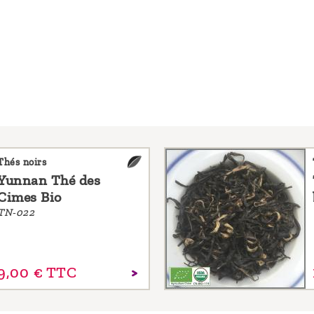
Thés noirs
Yunnan Thé des
Cimes Bio
TN-022
9,
00
€
TTC