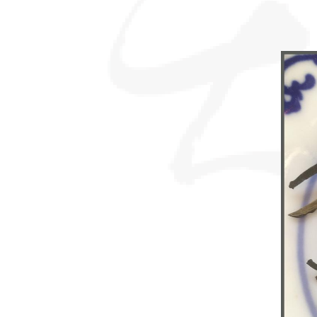
sommes-
nous ?
Découvrir
le thé
Pu'Erh
Comment
infuser
votre thé
?
Contactez-
nous !