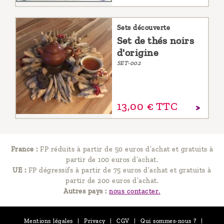
Sets découverte
Set de thés noirs
d'origine
SET-002
13,
00
€
TTC
France :
FP réduits à partir de 50 euros d’achat et gratuits à
partir de 100 euros d’achat.
UE :
FP dégressifs à partir de 75 euros d’achat et gratuits à
partir de 200 euros d’achat.
Autres pays :
nous contacter.
Mentions légales
|
Privacy
|
CGV
|
Qui sommes-nous ?
|