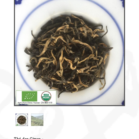
Découvrir
le thé
Pu'Erh
Comment
infuser
votre thé
?
Contactez-
nous !