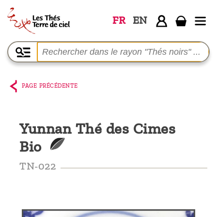
FR
EN
Accueil
La
boutique
PAGE PRÉCÉDENTE
Terre de
Ciel
Yunnan Thé des Cimes
Parmi les
Bio
producteurs,
le blog
TN-022
Qui
sommes-
nous ?