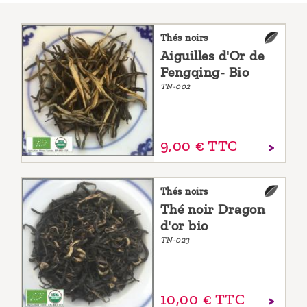
Thés noirs
Aiguilles d'Or de
Fengqing- Bio
TN-002
9,
00
€
TTC
Thés noirs
Thé noir Dragon
d'or bio
TN-023
10,
00
€
TTC