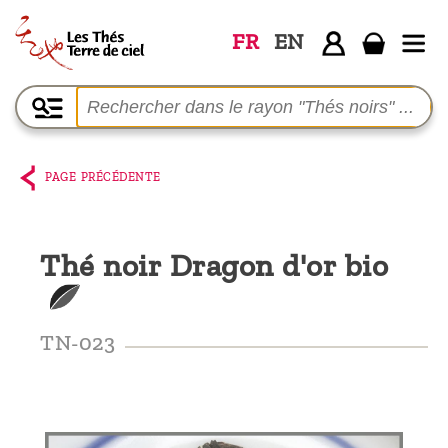
FR
EN
Accueil
La
boutique
PAGE PRÉCÉDENTE
Terre de
Ciel
Thé noir Dragon d'or bio
Parmi les
producteurs,
le blog
TN-023
Qui
sommes-
nous ?