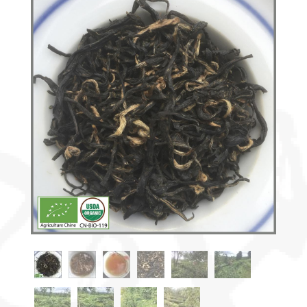
Découvrir
le thé
Pu'Erh
Comment
infuser
votre thé
?
Contactez-
nous !