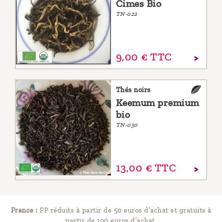
Cimes Bio
TN-022
9,
00
€
TTC
Thés noirs
Keemum premium
bio
TN-030
13,
00
€
TTC
France :
FP réduits à partir de 50 euros d’achat et gratuits à
partir de 100 euros d’achat.