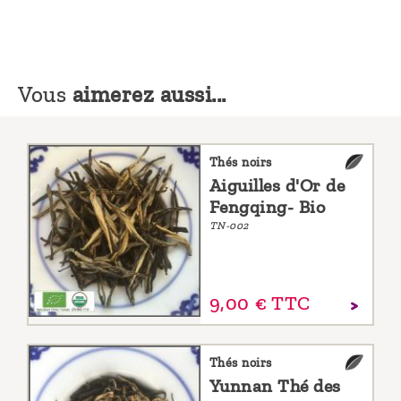
Vous
aimerez aussi...
Thés noirs
Aiguilles d'Or de
Fengqing- Bio
TN-002
9,
00
€
TTC
Thés noirs
Yunnan Thé des