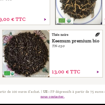
9,
00
€
TTC
Thés noirs
Keemum premium bio
TN-030
13,
00
€
TTC
artir de 100 euros d’achat.
|
UE :
FP dégressifs à partir de 75 euros 
nous contacter.