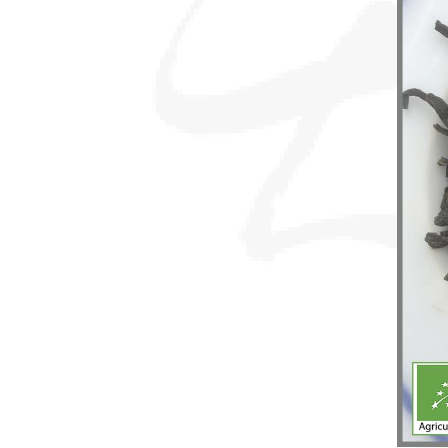
sommes-
nous ?
Découvrir
le thé
Pu'Erh
Comment
infuser
votre thé
?
Contactez-
nous !