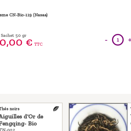
isme CN-Bio-119 (Nasaa)
Sachet 50 gr
-
0,
00
€
TTC
Thés noirs
Aiguilles d'Or de
Fengqing- Bio
TN-002