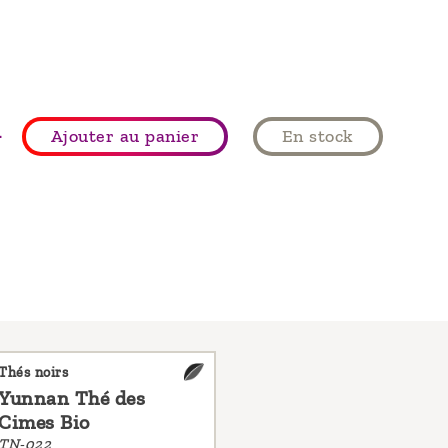
+
Ajouter au panier
En stock
Thés noirs
Yunnan Thé des
Cimes Bio
TN-022