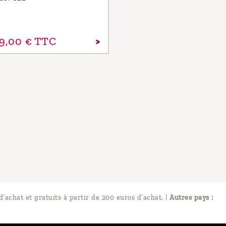
9,
00
€
TTC
d’achat et gratuits à partir de 200 euros d’achat.
|
Autres pays :