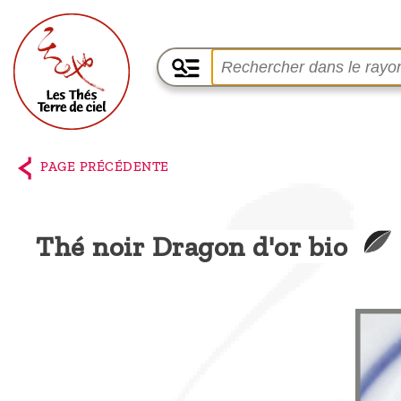
Accueil
La
PAGE PRÉCÉDENTE
boutique
Terre de
Thé noir Dragon d'or bio
Ciel
Parmi les
producteurs,
le blog
Qui