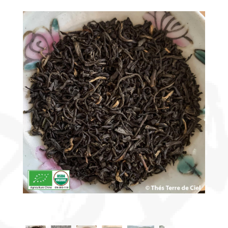
Découvrir
le thé
Pu'Erh
Comment
infuser
votre thé
?
Contactez-
nous !