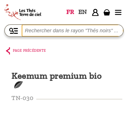
FR
EN
Accueil
La
boutique
PAGE PRÉCÉDENTE
Terre de
Ciel
Keemum premium bio
Parmi les
producteurs,
le blog
TN-030
Qui
sommes-
nous ?