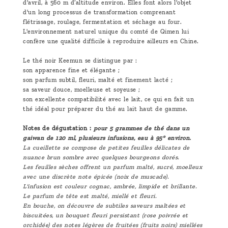
d'avril, à 560 m d’altitude environ. Elles font alors l'objet
d'un long processus de transformation comprenant
flétrissage, roulage, fermentation et séchage au four.
L'environnement naturel unique du comté de Qimen lui
confère une qualité difficile à reproduire ailleurs en Chine.
Le thé noir Keemun se distingue par :
son apparence fine et élégante ;
son parfum subtil, fleuri, malté et finement lacté ;
sa saveur douce, moelleuse et soyeuse ;
son excellente compatibilité avec le lait, ce qui en fait un
thé idéal pour préparer du thé au lait haut de gamme.
Notes de dégustation :
pour 5 grammes de thé dans un
gaiwan de 120 ml, plusieurs infusions, eau à 95° environ.
La cueillette se compose de petites feuilles délicates de
nuance brun sombre avec quelques bourgeons dorés.
Les feuilles sèches offrent un parfum malté, sucré, moelleux
avec une discrète note épicée (noix de muscade).
L'infusion est couleur cognac, ambrée, limpide et brillante.
Le parfum de tête est malté, miellé et fleuri.
En bouche, on découvre de subtiles saveurs maltées et
biscuitées, un bouquet fleuri persistant (rose poivrée et
orchidée) des notes légères de fruitées (fruits noirs) miellées