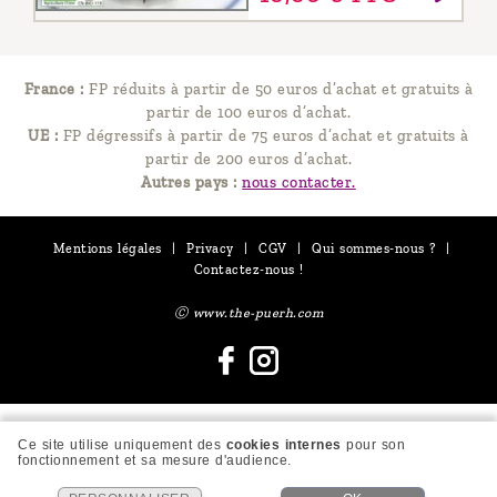
France :
FP réduits à partir de 50 euros d’achat et gratuits à
partir de 100 euros d’achat.
UE :
FP dégressifs à partir de 75 euros d’achat et gratuits à
partir de 200 euros d’achat.
Autres pays :
nous contacter.
Mentions légales
|
Privacy
|
CGV
|
Qui sommes-nous ?
|
Contactez-nous !
Ⓒ www.the-puerh.com
Ce site utilise uniquement des
cookies internes
pour son
fonctionnement et sa mesure d'audience.