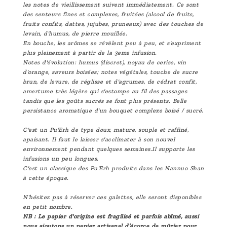
les notes de vieillissement suivent immédiatement. Ce sont
des senteurs fines et complexes, fruitées (alcool de fruits,
fruits confits, dattes, jujubes, pruneaux) avec des touches de
levain, d'humus, de pierre mouillée.
En bouche, les arômes se révèlent peu à peu, et s'expriment
plus pleinement à partir de la 3eme infusion.
Notes d'évolution: humus (discret), noyau de cerise, vin
d'orange, saveurs boisées; notes végétales, touche de sucre
brun, de levure, de réglisse et d'agrumes, de cédrat confit,
amertume très légère qui s'estompe au fil des passages
tandis que les goûts sucrés se font plus présents. Belle
persistance aromatique d'un bouquet complexe boisé / sucré.
C'est un Pu'Erh de type doux, mature, souple et raffiné,
apaisant. Il faut le laisser s'acclimater à son nouvel
environnement pendant quelques semaines.Il supporte les
infusions un peu longues.
C'est un classique des Pu'Erh produits dans les Nannuo Shan
à cette époque.
N'hésitez pas à réserver ces galettes, elle seront disponibles
en petit nombre.
NB : Le papier d'origine est fragilisé et parfois abîmé, aussi
nous ajoutons un papier artisanal d’écorce de mûrier pour