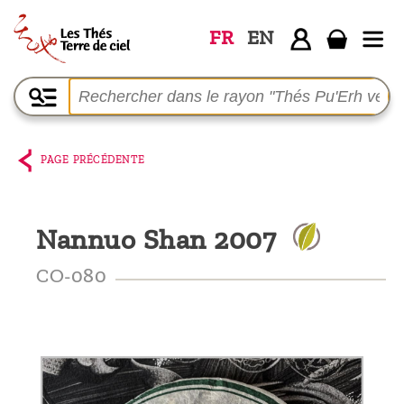
FR
EN
Accueil
La
boutique
PAGE PRÉCÉDENTE
Terre de
Ciel
Nannuo Shan 2007
Parmi les
producteurs,
CO-080
le blog
Qui
sommes-
nous ?