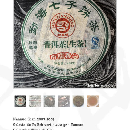
Découvrir
le thé
Pu'Erh
Comment
infuser
votre thé
?
Contactez-
nous !
Nannuo Shan 2007 2007
Galette de Pu'Erh vert - 400 gr - Yunnan