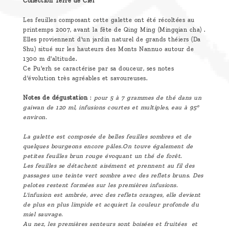
Collection Terre de Ciel
Les feuilles composant cette galette ont été récoltées au
printemps 2007, avant la fête de Qing Ming (Mingqian cha) .
Elles proviennent d'un jardin naturel de grands théiers (Da
Shu) situé sur les hauteurs des Monts Nannuo autour de
1300 m d'altitude.
Ce Pu'erh se caractérise par sa douceur, ses notes
d'évolution très agréables et savoureuses.
Notes de dégustation
:
pour 5 à 7 grammes de thé dans un
gaiwan de 120 ml, infusions courtes et multiples, eau à 95°
environ.
La galette est composée de belles feuilles sombres et de
quelques bourgeons encore pâles.On touve également de
petites feuilles brun rouge évoquant un thé de forêt.
Les feuilles se détachent aisément et prennent au fil des
passages une teinte vert sombre avec des reflets bruns. Des
pelotes restent formées sur les premières infusions.
L'infusion est ambrée, avec des reflets oranges, elle devient
de plus en plus limpide et acquiert la couleur profonde du
miel sauvage.
Au nez, les premières senteurs sont boisées et fruitées et