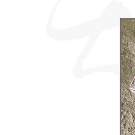
sommes-
nous ?
Découvrir
le thé
Pu'Erh
Comment
infuser
votre thé
?
Contactez-
nous !