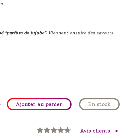
n.
sé "parfum de jujube".
Viennent ensuite des saveurs
+
Ajouter au panier
En stock
Avis clients