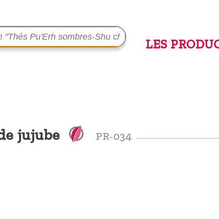
LES PRODU
de jujube
PR-034