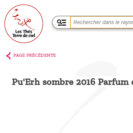
Accueil
La
PAGE PRÉCÉDENTE
boutique
Terre de
Pu'Erh sombre 2016 Parfum 
Ciel
Parmi les
producteurs,
le blog
Qui