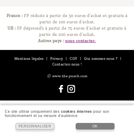
France :
FP réduits à partir de 50 euros d’achat et gratuits à
partir de 100 euros d’achat.
UE :
FP dégressifs à partir de 75 euros d’achat et gratuits à
partir de 200 euros d’achat.
Autres pays :
nous contacter.
Mentions légales
|
Privacy
|
CGV
|
Qui sommes-nous ?
|
Contactez-nous !
Ⓒ www.the-puerh.com
Ce site utilise uniquement des
cookies internes
pour son
fonctionnement et sa mesure d'audience.
PERSONNALISER
OK