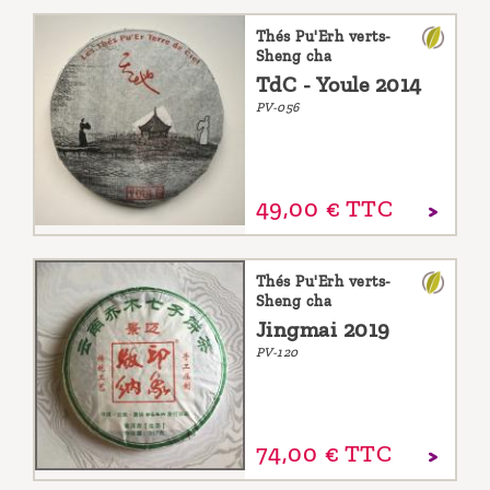
Thés Pu'Erh verts-
Sheng cha
TdC - Youle 2014
PV-056
49,
00
€
TTC
Thés Pu'Erh verts-
Sheng cha
Jingmai 2019
PV-120
74,
00
€
TTC