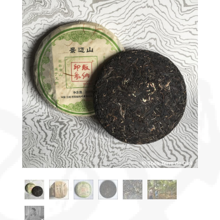
Découvrir
le thé
Pu'Erh
Comment
infuser
votre thé
?
Contactez-
nous !