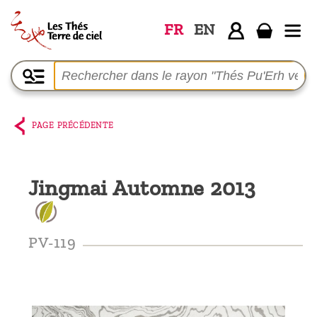
FR
EN
Accueil
La
boutique
PAGE PRÉCÉDENTE
Terre de
Ciel
Jingmai Automne 2013
Parmi les
producteurs,
le blog
PV-119
Qui
sommes-
nous ?