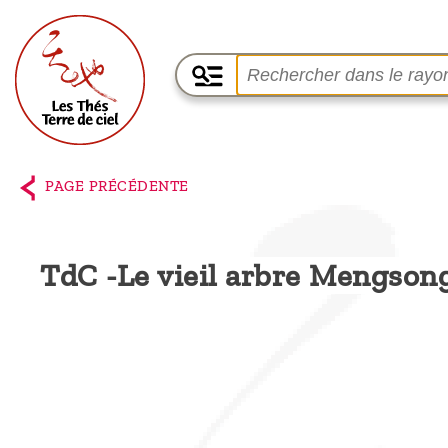
Accueil
La
PAGE PRÉCÉDENTE
boutique
Terre de
TdC -Le vieil arbre Mengson
Ciel
Parmi les
producteurs,
le blog
Qui