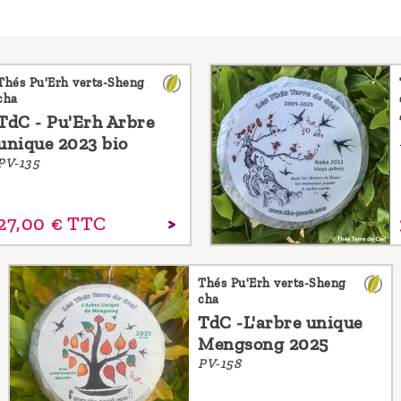
Thés Pu'Erh verts-Sheng
cha
TdC - Pu'Erh Arbre
unique 2023 bio
PV-135
27,
00
€
TTC
Thés Pu'Erh verts-Sheng
cha
TdC -L'arbre unique
Mengsong 2025
PV-158