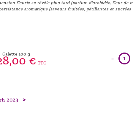
nsion fleurie se révèle plus tard (parfum d'orchidée, fleur de m
persistance aromatique (saveurs fruitées, pétillantes et sucrées 
Galette 100 g
-
28,
00
€
TTC
Erh 2023