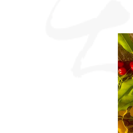
sommes-
nous ?
Découvrir
le thé
Pu'Erh
Comment
infuser
votre thé
?
Contactez-
nous !