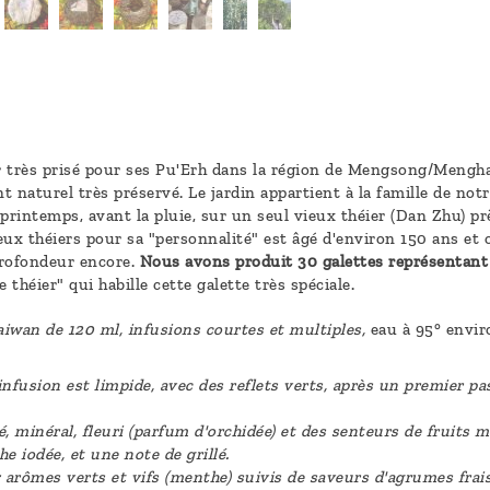
ir très prisé pour ses Pu'Erh dans la région de Mengsong/Menghai
 naturel très préservé. Le jardin appartient à la famille de not
 printemps, avant la pluie, sur un seul vieux théier (Dan Zhu) 
ux théiers pour sa "personnalité" est âgé d'environ 150 ans et 
 profondeur encore.
Nous avons produit 30 galettes représentant l
e théier" qui habille cette galette très spéciale.
iwan de 120 ml, infusions courtes et multiples,
eau à 95° envir
infusion est limpide, avec des reflets verts, après un premier p
 minéral, fleuri (parfum d'orchidée) et des senteurs de fruits mû
 iodée, et une note de grillé.
: arômes verts et vifs (menthe) suivis de saveurs d'agrumes fra