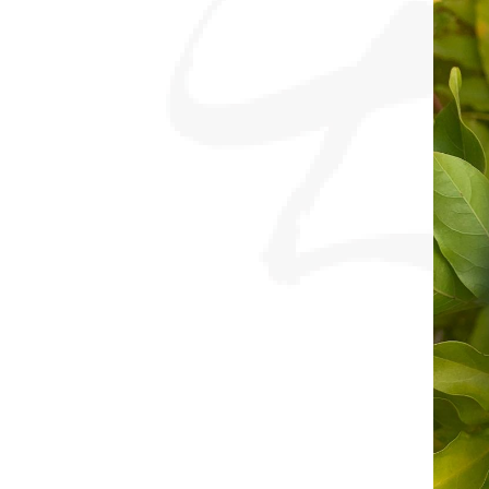
sommes-
nous ?
Découvrir
le thé
Pu'Erh
Comment
infuser
votre thé
?
Contactez-
nous !