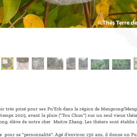
ir très prisé pour ses Pu'Erh dans la région de Mengsong/Mengha
intemps 2025, avant la pluie ("Tou Chun") sur un seul vieux thé
o Long, élève de notre cher Maitre Zhang. Les théiers sont établ
re pour sa "personnalité". Agé d'environ 150 ans, il donne un P