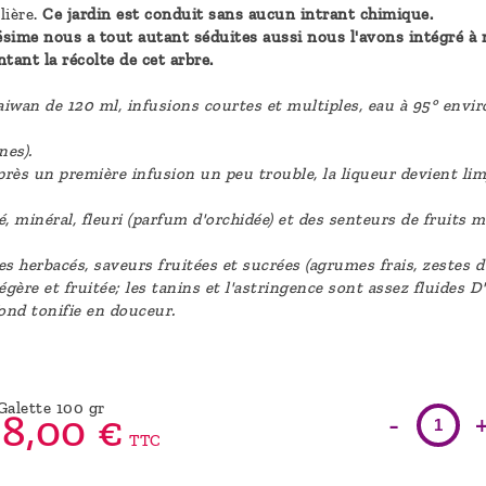
lière.
Ce jardin est conduit sans aucun intrant chimique.
sime nous a tout autant séduites aussi nous l'avons intégré à n
ant la récolte de cet arbre.
wan de 120 ml, infusions courtes et multiples, eau à 95° envi
nes).
rès un première infusion un peu trouble, la liqueur devient lim
 minéral, fleuri (parfum d'orchidée) et des senteurs de fruits m
es herbacés, saveurs fruitées et sucrées (agrumes frais, zestes 
égère et fruitée; les tanins et l'astringence sont assez fluides 
fond tonifie en douceur.
Galette 100 gr
-
8,
00
€
TTC