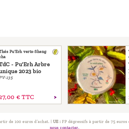
Thés Pu'Erh verts-Sheng
cha
TdC - Pu'Erh Arbre
unique 2023 bio
PV-135
27,
00
€
TTC
artir de 100 euros d’achat.
|
UE :
FP dégressifs à partir de 75 euros 
nous contacter.