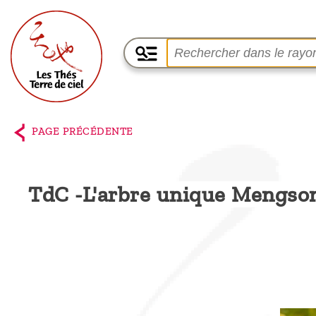
Accueil
La
PAGE PRÉCÉDENTE
boutique
Terre de
TdC -L'arbre unique Mengso
Ciel
Parmi les
producteurs,
le blog
Qui