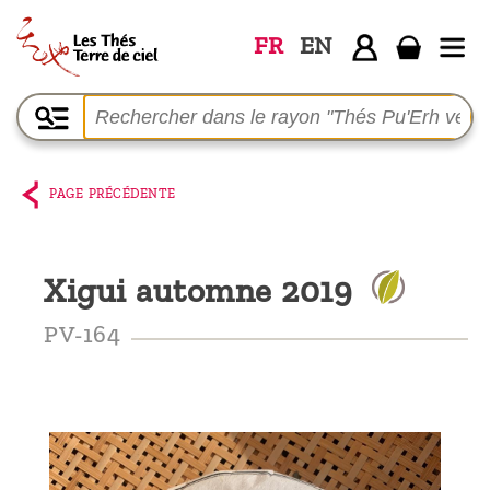
FR
EN
Accueil
La
boutique
PAGE PRÉCÉDENTE
Terre de
Ciel
Xigui automne 2019
Parmi les
producteurs,
PV-164
le blog
Qui
sommes-
nous ?