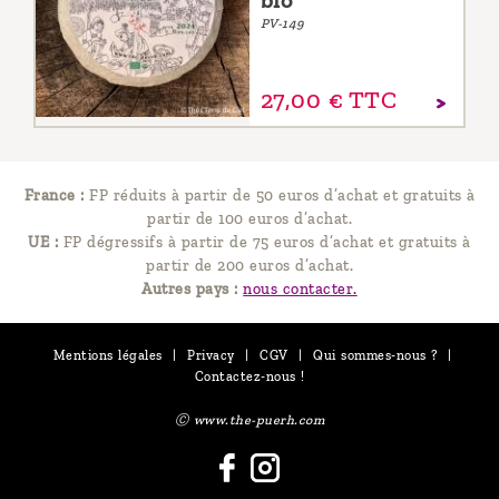
bio
PV-149
27,
00
€
TTC
France :
FP réduits à partir de 50 euros d’achat et gratuits à
partir de 100 euros d’achat.
UE :
FP dégressifs à partir de 75 euros d’achat et gratuits à
partir de 200 euros d’achat.
Autres pays :
nous contacter.
Mentions légales
|
Privacy
|
CGV
|
Qui sommes-nous ?
|
Contactez-nous !
Ⓒ www.the-puerh.com