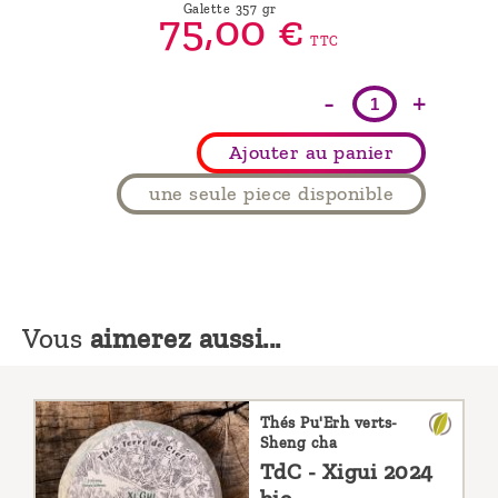
Galette 357 gr
75,
00
€
TTC
-
+
Ajouter au panier
une seule piece disponible
Vous
aimerez aussi...
Thés Pu'Erh verts-
Sheng cha
TdC - Xigui 2024