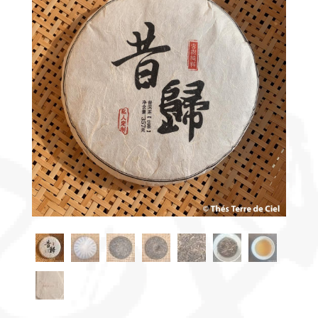
Découvrir
le thé
Pu'Erh
Comment
infuser
votre thé
?
Contactez-
nous !