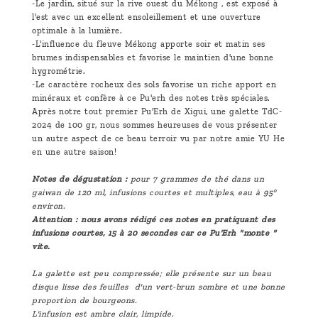
-Le jardin, situé sur la rive ouest du Mékong , est exposé à
l'est avec un excellent ensoleillement et une ouverture
optimale à la lumière.
-L'influence du fleuve Mékong apporte soir et matin ses
brumes indispensables et favorise le maintien d'une bonne
hygrométrie.
-Le caractère rocheux des sols favorise un riche apport en
minéraux et confère à ce Pu'erh des notes très spéciales.
Après notre tout premier Pu'Erh de Xigui, une galette TdC-
2024 de 100 gr, nous sommes heureuses de vous présenter
un autre aspect de ce beau terroir vu par notre amie YU He
en une autre saison!
Notes de dégustation :
pour 7 grammes de thé dans un
gaiwan de 120 ml, infusions courtes et multiples, eau à 95°
environ.
Attention : nous avons rédigé ces notes en pratiquant des
infusions courtes, 15 à 20 secondes car ce Pu'Erh "monte "
vite.
La galette est peu compressée; elle présente sur un beau
disque lisse des feuilles d'un vert-brun sombre et une bonne
proportion de bourgeons.
L'infusion est ambre clair, limpide.