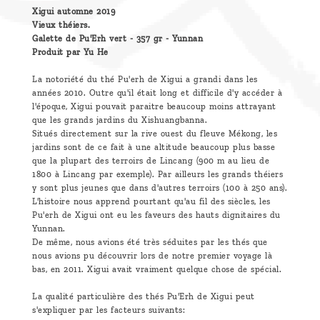
Xigui automne 2019
Vieux théiers.
Galette de Pu'Erh vert - 357 gr - Yunnan
Produit par Yu He
La notoriété du thé Pu'erh de Xigui a grandi dans les
années 2010. Outre qu'il était long et difficile d'y accéder à
l'époque, Xigui pouvait paraitre beaucoup moins attrayant
que les grands jardins du Xishuangbanna.
Situés directement sur la rive ouest du fleuve Mékong, les
jardins sont de ce fait à une altitude beaucoup plus basse
que la plupart des terroirs de Lincang (900 m au lieu de
1800 à Lincang par exemple). Par ailleurs les grands théiers
y sont plus jeunes que dans d'autres terroirs (100 à 250 ans).
L'histoire nous apprend pourtant qu'au fil des siècles, les
Pu'erh de Xigui ont eu les faveurs des hauts dignitaires du
Yunnan.
De même, nous avions été très séduites par les thés que
nous avions pu découvrir lors de notre premier voyage là
bas, en 2011. Xigui avait vraiment quelque chose de spécial.
La qualité particulière des thés Pu'Erh de Xigui peut
s'expliquer par les facteurs suivants: