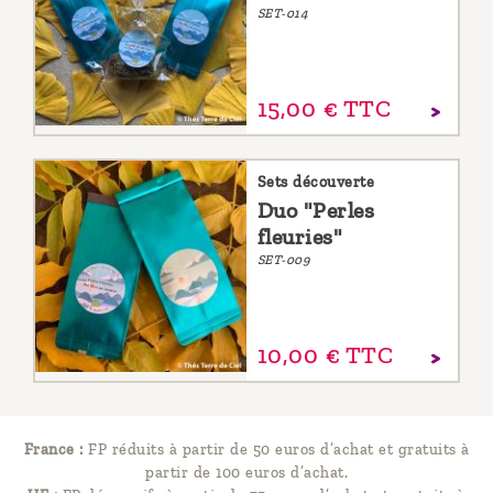
SET-014
15,
00
€
TTC
Sets découverte
Duo "Perles
fleuries"
SET-009
10,
00
€
TTC
France :
FP réduits à partir de 50 euros d’achat et gratuits à
partir de 100 euros d’achat.