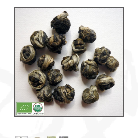
Découvrir
le thé
Pu'Erh
Comment
infuser
votre thé
?
Contactez-
nous !