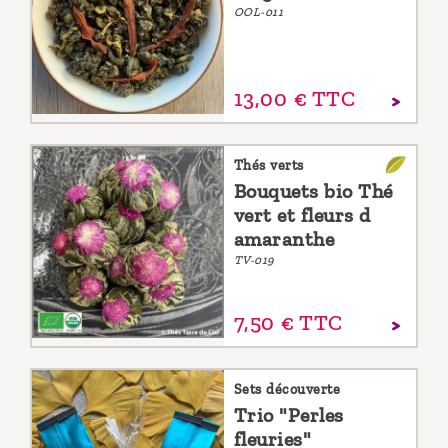
OOL-011
13,
00
€
TTC
Thés verts
Bouquets bio Thé
vert et fleurs d
amaranthe
TV-019
7,
50
€
TTC
Sets découverte
Trio "Perles
fleuries"