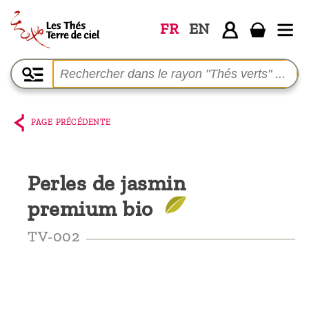
FR
EN
Accueil
La
boutique
PAGE PRÉCÉDENTE
Terre de
Ciel
Perles de jasmin
Parmi les
premium bio
producteurs,
le blog
TV-002
Qui
sommes-
nous ?