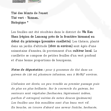
Thé des Monts de l'ouest
Thé vert - Yunnan.
Biologique *
Les feuilles ont été récoltées dans le district de
Wa Kan
Shan (région de Lancang près de la frontière birmane) au
début du printemps (première cueillette)
. Les théiers, planté
dans un jardin d'altitude
(1600 m environ)
sont âgés d'une
soixantaine d'années, ils proviennent d'un
cultivar local
. La
cueillette se compose de petites feuilles d'un vert profond
et d'une bonne proportions de bourgeons.
Notes de dégustation :
pour 5 grammes de thé dans un
gaiwan de 120 ml, plusieurs infusions, eau à 80/85° environ.
L'infusion est dorée, un peu trouble au premier passage puis
de plus en plus brillante. Sur le couvercle du gaiwan, les
senteurs sont végétales (herbacées, légèrement iodées,
parfum d' estragon) suivies de notes douces (guimauve).
Les feuilles une fois mouillées sont d'un beau vert vif.
En bouche, on trouve d'abord une saveur fraîche, herbacée,