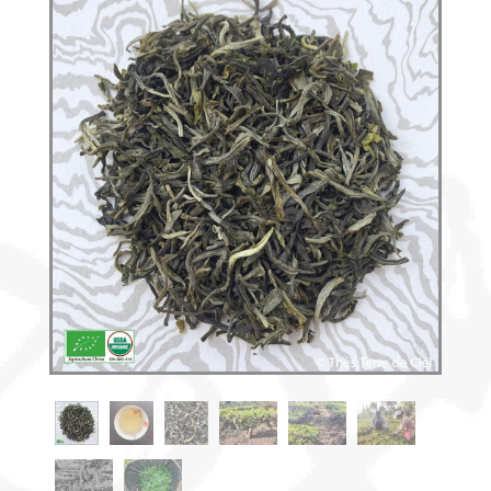
Découvrir
le thé
Pu'Erh
Comment
infuser
votre thé
?
Contactez-
nous !