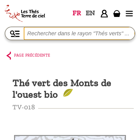
FR
EN
Accueil
La
boutique
PAGE PRÉCÉDENTE
Terre de
Ciel
Thé vert des Monts de
Parmi les
l'ouest bio
producteurs,
le blog
TV-018
Qui
sommes-
nous ?