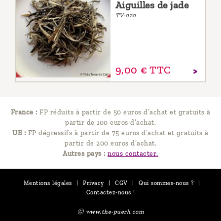
Aiguilles de jade
TV-020
9,
00
€
TTC
France :
FP réduits à partir de 50 euros d’achat et gratuits à
partir de 100 euros d’achat.
UE :
FP dégressifs à partir de 75 euros d’achat et gratuits à
partir de 200 euros d’achat.
Autres pays :
nous contacter.
Mentions légales
|
Privacy
|
CGV
|
Qui sommes-nous ?
|
Contactez-nous !
Ⓒ www.the-puerh.com