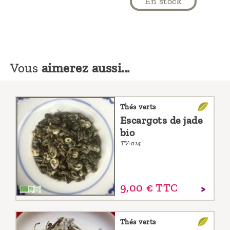
En stock
Vous
aimerez aussi...
Thés verts
Escargots de jade
bio
TV-014
9,
00
€
TTC
Thés verts