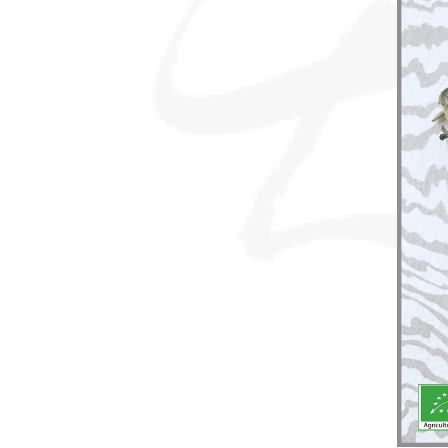
sommes-
nous ?
Découvrir
le thé
Pu'Erh
Comment
infuser
votre thé
?
Contactez-
nous !