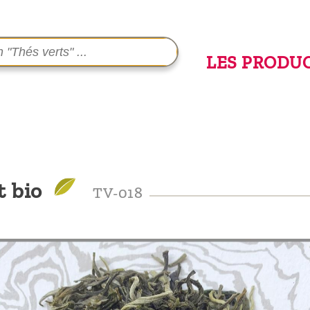
LES PRODU
t bio
TV-018