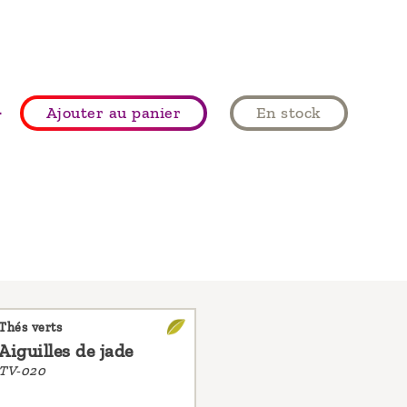
+
Ajouter au panier
En stock
Thés verts
Aiguilles de jade
TV-020