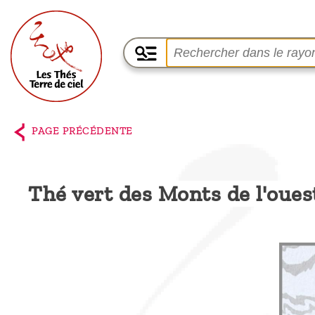
Accueil
La
PAGE PRÉCÉDENTE
boutique
Terre de
Thé vert des Monts de l'oues
Ciel
Parmi les
producteurs,
le blog
Qui