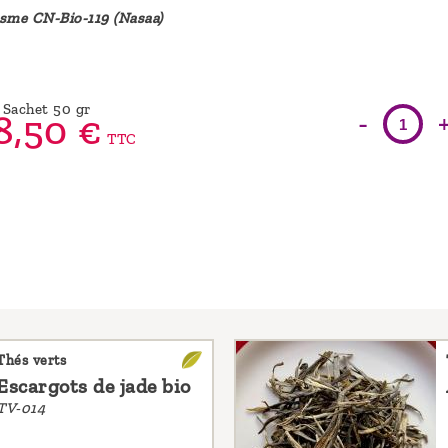
isme CN-Bio-119 (Nasaa)
Sachet 50 gr
-
8,
50
€
TTC
Thés verts
Escargots de jade bio
TV-014