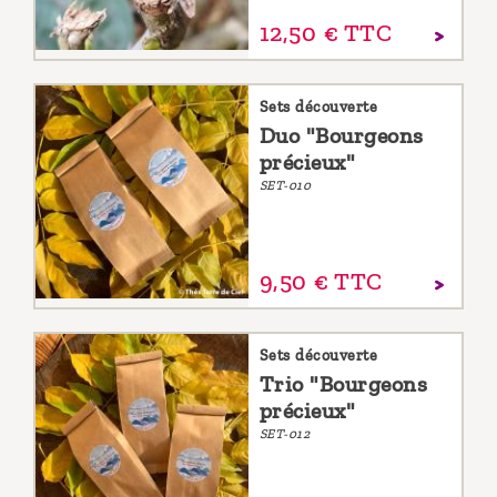
12,
50
€
TTC
Sets découverte
Duo "Bourgeons
précieux"
SET-010
9,
50
€
TTC
Sets découverte
Trio "Bourgeons
précieux"
SET-012