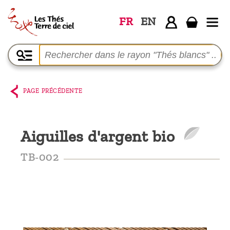
FR
EN
Accueil
La
boutique
PAGE PRÉCÉDENTE
Terre de
Ciel
Aiguilles d'argent bio
Parmi les
producteurs,
TB-002
le blog
Qui
sommes-
nous ?