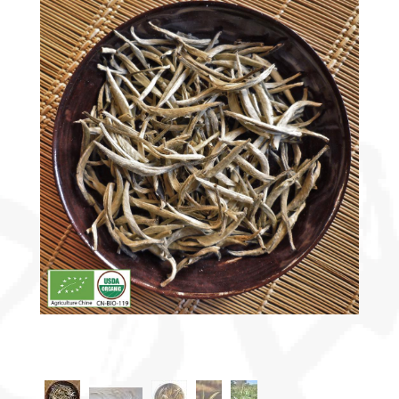
Découvrir
le thé
Pu'Erh
Comment
infuser
votre thé
?
Contactez-
nous !