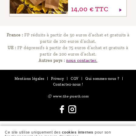
14,
00
€
TTC
France :
FP réduits à partir de 50 euros d’achat et gratuits à
partir de 100 euros d’achat.
UE :
FP dégressifs à partir de 75 euros d’achat et gratuits à
partir de 200 euros d’achat.
Autres pays :
nous contacter.
Mentions légales
|
Privacy
|
CGV
|
Qui sommes-nous ?
|
Contactez-nous !
Ⓒ www.the-puerh.com
Ce site utilise uniquement des
cookies internes
pour son