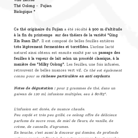
Voie Lactée
Thé Oolong - Fujian
Biologique *
Ce thé originaire du Fujian
a été récolté
à 900 m d'altitude
à la fin du printemps sur des théiers de la variété "Qing
Xin Ruan Zhi"
. Il est composé de belles feuilles entières
très légèrement fermentées et torréfiées
. L'arôme lacté
naturel ainsi obtenu est ensuite exalté par un
passage des
feuilles à la vapeur de lait selon un procédé classique, à la
manière des "Milky Oolong"
. Les feuilles, une fois infusées,
retrouvent de belles nuances vert vif.
Ce thé est également
connu pour sa
richesse particulière en anti oxydants
.
Notes de dégustation :
pour 5 grammes de thé, dans un
gaiwan de 120 ml, infusions multiples, eau à 80/85°.
L'infusion est dorée, de nuance chaude.
Peu oxydé et très peu grillé, ce oolong offre de délicieux
parfums de sucre roux, de miel de fleurs, de vanille, de
crème, de cannelle, d'agrumes.
En bouche, c'est aussi la douceur qui domine, de profonds