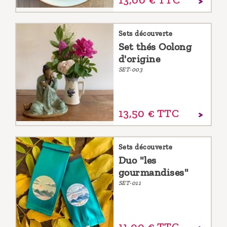
13,
00
€
TTC
Sets découverte
Set thés Oolong
d'origine
SET-003
13,
50
€
TTC
Sets découverte
Duo "les
gourmandises"
SET-011