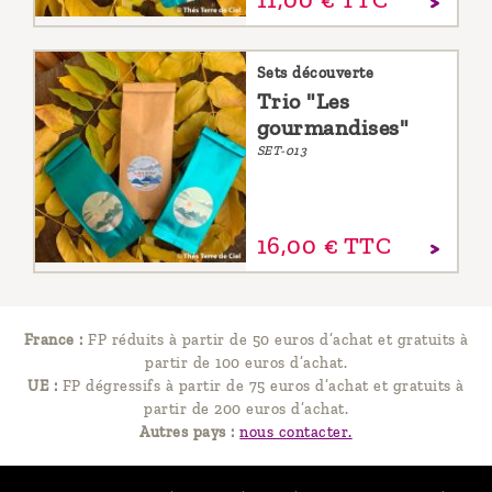
11,
00
€
TTC
Sets découverte
Trio "Les
gourmandises"
SET-013
16,
00
€
TTC
France :
FP réduits à partir de 50 euros d’achat et gratuits à
partir de 100 euros d’achat.
UE :
FP dégressifs à partir de 75 euros d’achat et gratuits à
partir de 200 euros d’achat.
Autres pays :
nous contacter.