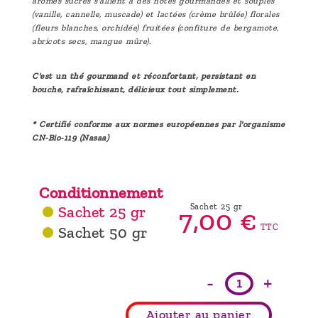
arômes sucrés s'allient à des notes gourmandes et souples
(vanille, cannelle, muscade) et lactées (crème brûlée) florales
(fleurs blanches, orchidée) fruitées (confiture de bergamote,
abricots secs, mangue mûre).
C'est un thé gourmand et réconfortant, persistant en
bouche, rafraîchissant, délicieux tout simplement.
* Certifié conforme aux normes européennes par l'organisme
CN-Bio-119 (Nasaa)
Conditionnement
Sachet 25 gr
Sachet 25 gr
7,
00
€
TTC
Sachet 50 gr
-
+
Ajouter au panier