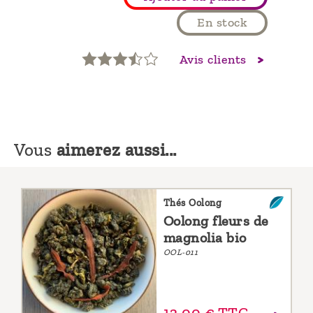
En stock
Avis clients
Vous
aimerez aussi...
Thés Oolong
Oolong fleurs de
magnolia bio
OOL-011