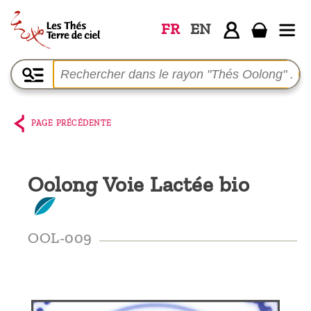
FR
EN
Accueil
La
boutique
PAGE PRÉCÉDENTE
Terre de
Ciel
Oolong Voie Lactée bio
Parmi les
producteurs,
le blog
OOL-009
Qui
sommes-
nous ?