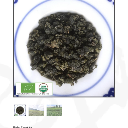
Découvrir
le thé
Pu'Erh
Comment
infuser
votre thé
?
Contactez-
nous !