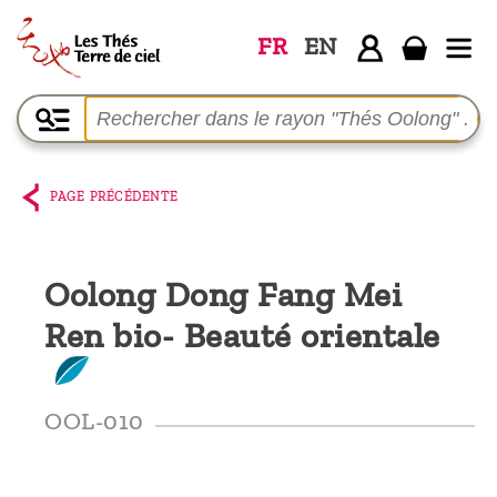
FR
EN
Accueil
La
boutique
PAGE PRÉCÉDENTE
Terre de
Ciel
Oolong Dong Fang Mei
Parmi les
Ren bio- Beauté orientale
producteurs,
le blog
Qui
OOL-010
sommes-
nous ?