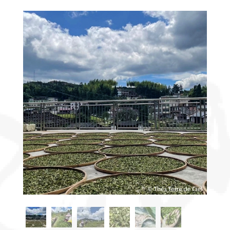
Découvrir
le thé
Pu'Erh
Comment
infuser
votre thé
?
Contactez-
nous !