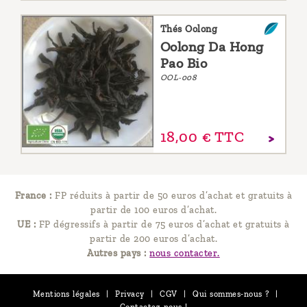
Thés Oolong
Oolong Da Hong
Pao Bio
OOL-008
18,
00
€
TTC
France :
FP réduits à partir de 50 euros d’achat et gratuits à
partir de 100 euros d’achat.
UE :
FP dégressifs à partir de 75 euros d’achat et gratuits à
partir de 200 euros d’achat.
Autres pays :
nous contacter.
Mentions légales
|
Privacy
|
CGV
|
Qui sommes-nous ?
|