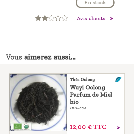
En stock
Avis clients
Vous
aimerez aussi...
Thés Oolong
Wuyi Oolong
Parfum de Miel
bio
OOL-004
12,
00
€
TTC