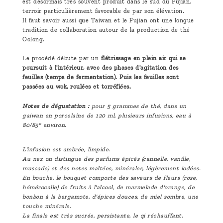
est désormais très souvent produit dans le sud du Fujian,
terroir particulièrement favorable de par son élévation.
Il faut savoir aussi que Taiwan et le Fujian ont une longue
tradition de collaboration autour de la production de thé
Oolong.
Le procédé débute par un
flétrissage en plein air qui se
poursuit à l'intérieur, avec des phases d'agitation des
feuilles (temps de fermentation). Puis les feuilles sont
passées au wok, roulées et torréfiées.
Notes de dégustation :
pour 5 grammes de thé, dans un
gaiwan en porcelaine de 120 ml, plusieurs infusions, eau à
80/85° environ.
L'infusion est ambrée, limpide.
Au nez on distingue des parfums épicés (cannelle, vanille,
muscade) et des notes maltées, minérales, légèrement iodées.
En bouche, le bouquet comporte des saveurs de fleurs (rose,
hémérocalle) de fruits à l'alcool, de marmelade d'orange, de
bonbon à la bergamote, d'épices douces, de miel sombre, une
touche minérale.
La finale est très sucrée, persistante, le qi réchauffant.