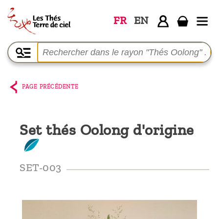
FR
EN
Accueil
La
boutique
PAGE PRÉCÉDENTE
Terre de
Ciel
Set thés Oolong d'origine
Parmi les
producteurs,
le blog
SET-003
Qui
sommes-
nous ?