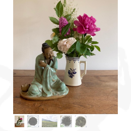
Découvrir
le thé
Pu'Erh
Comment
infuser
votre thé
?
Contactez-
nous !