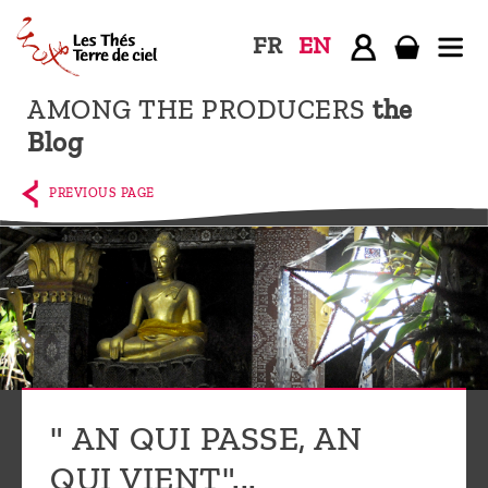
FR
EN
AMONG THE PRODUCERS
the
Home
Blog
The
shop
PREVIOUS PAGE
Terre
de
Ciel
Among
the
producers,
Blog
" AN QUI PASSE, AN
Who
QUI VIENT"...