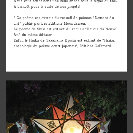
Nous vous souhaitons une belle année sous le signe du thé.
A bientôt pour la suite de nos projets!
* Ce poème est extrait du recueil de poèmes "L'extase du
thé" publié par Les Editions Moundarren.
Le poème de Shiki est extrait du recueil "Haikus du Nouvel
An," du même éditeur.
Enfin, le Haiku de Takahama Kyoshi est extrait de "Haiku,
anthologie du poème court japonais", Editions Gallimard.