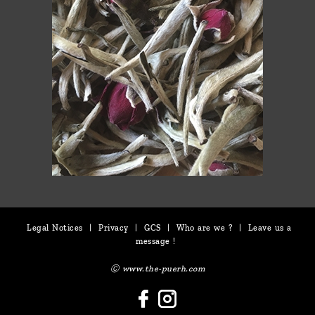
Legal Notices
|
Privacy
|
GCS
|
Who are we ?
|
Leave us a
message !
Ⓒ www.the-puerh.com