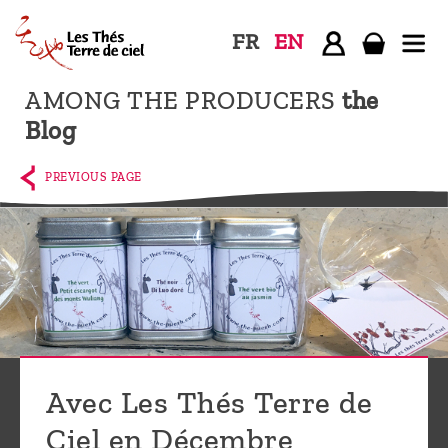
FR
EN
AMONG THE PRODUCERS
the
Home
Blog
The
shop
PREVIOUS PAGE
Terre
de
Ciel
Among
the
producers,
Blog
Avec Les Thés Terre de
Who
Ciel en Décembre