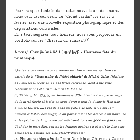
Pour marquer l'entrée dans cette nouvelle année lunaire,
nous vous accueillerons au "Grand Jardin" les 1er et 2
février, avec une nouvelle exposition photographique et des
dégustations conviviales.
Et, à tout seigneur tout honneur, nous vous proposons un
portfolio sur les "Chevaux du Yunnan".(3)
A tous," Chūnjié kuàilè" ! ( 春节快乐 - Heureuse fête du
printemps).
1)Le texte que nous citons à propos du cheval comme symbole est
extrait de la
"Grammaire de l'objet chinois" de Michel Culas,
(éditions
de l'amateur). C'est un de nos livres-référence dont nous vous
recommandons chaleureusement la lecture.
(2)"Xi Wang Mu 西王母, ou Reine-mère d’Occident, est un personnage
de la mythologie chinoise antique devenu sous la dynastie Han une
divinité taoïste. Elle réside dans un palais de jade situé sur le "
Kunlun céleste", lieu magique où pousseraient les herbes d’immortalité
et les pêches de longue vie qui mûrissent tous les 3000 ou 9000 ans.
Chef des immortelles, toutes les femmes aspirant à obtenir le Dao sont
considérées comme ses disciples."(Wikipédia)
Photographies ©Aude Frere-Dominique Charriez / Galerie
(3)