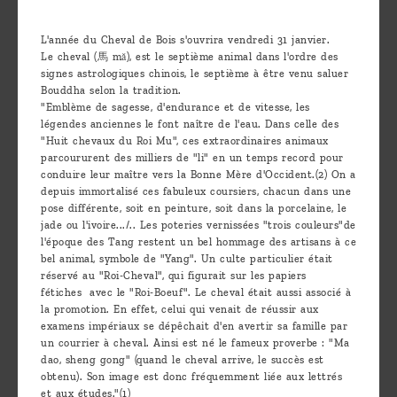
are
we ?
L'année du Cheval de Bois s'ouvrira vendredi 31 janvier.
Le cheval (馬 mǎ), est le septième animal dans l'ordre des
Discover
signes astrologiques chinois, le septième à être venu saluer
Bouddha selon la tradition.
Pu'Erh
"Emblème de sagesse, d'endurance et de vitesse, les
tea
légendes anciennes le font naître de l'eau. Dans celle des
"Huit chevaux du Roi Mu", ces extraordinaires animaux
parcoururent des milliers de "li" en un temps record pour
How
conduire leur maître vers la Bonne Mère d'Occident.(2) On a
to
depuis immortalisé ces fabuleux coursiers, chacun dans une
pose différente, soit en peinture, soit dans la porcelaine, le
infuse
jade ou l'ivoire.../.. Les poteries vernissées "trois couleurs"de
your
l'époque des Tang restent un bel hommage des artisans à ce
bel animal, symbole de "Yang". Un culte particulier était
tea ?
réservé au "Roi-Cheval", qui figurait sur les papiers
fétiches avec le "Roi-Boeuf". Le cheval était aussi associé à
Leave us
la promotion. En effet, celui qui venait de réussir aux
examens impériaux se dépêchait d'en avertir sa famille par
a
un courrier à cheval. Ainsi est né le fameux proverbe : "Ma
message
dao, sheng gong" (quand le cheval arrive, le succès est
obtenu). Son image est donc fréquemment liée aux lettrés
!
et aux études."(1)