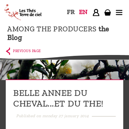
FR
EN
AMONG THE PRODUCERS
the
Home
Blog
The
shop
PREVIOUS PAGE
Terre
de
Ciel
Among
BELLE ANNEE DU
the
CHEVAL...ET DU THE!
producers,
Blog
Published on monday 27 january 2014
Who