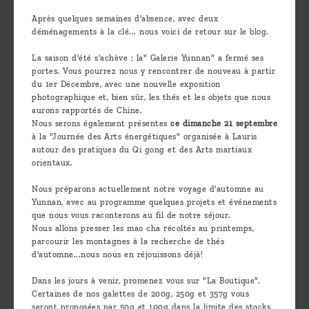
are
Après quelques semaines d'absence, avec deux
we ?
déménagements à la clé... nous voici de retour sur le blog.
Discover
La saison d'été s'achève ; la" Galerie Yunnan" a fermé ses
portes. Vous pourrez nous y rencontrer de nouveau à partir
Pu'Erh
du 1er Décembre, avec une nouvelle exposition
tea
photographique et, bien sûr, les thés et les objets que nous
aurons rapportés de Chine.
Nous serons également présentes
ce dimanche 21 septembre
How
à la "Journée des Arts énergétiques" organisée à Lauris
to
autour des pratiques du Qi gong et des Arts martiaux
orientaux.
infuse
your
Nous préparons actuellement notre voyage d'automne au
Yunnan, avec au programme quelques projets et événements
tea ?
que nous vous raconterons au fil de notre séjour.
Nous allons presser les mao cha récoltés au printemps,
Leave us
parcourir les montagnes à la recherche de thés
d'automne...nous nous en réjouissons déjà!
a
message
Dans les jours à venir, promenez vous sur "La Boutique".
Certaines de nos galettes de 200g, 250g et 357g vous
!
seront proposées par 50g et 100g dans la limite des stocks