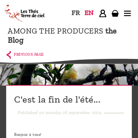
FR
EN
AMONG THE PRODUCERS
the
Home
Blog
The
shop
PREVIOUS PAGE
Terre
de
Ciel
Among
C'est la fin de l'été...
the
producers,
Published on tuesday 16 september 2014
Blog
Who
Bonjour à tous!