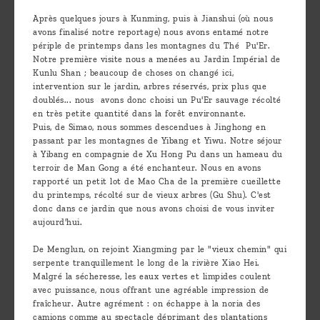
are
Après quelques jours à Kunming, puis à Jianshui (où nous
we ?
avons finalisé notre reportage) nous avons entamé notre
périple de printemps dans les montagnes du Thé Pu'Er.
Discover
Notre première visite nous a menées au Jardin Impérial de
Kunlu Shan ; beaucoup de choses on changé ici,
Pu'Erh
intervention sur le jardin, arbres réservés, prix plus que
tea
doublés... nous avons donc choisi un Pu'Er sauvage récolté
en très petite quantité dans la forêt environnante.
Puis, de Simao, nous sommes descendues à Jinghong en
How
passant par les montagnes de Yibang et Yiwu. Notre séjour
to
à Yibang en compagnie de Xu Hong Pu dans un hameau du
terroir de Man Gong a été enchanteur. Nous en avons
infuse
rapporté un petit lot de Mao Cha de la première cueillette
your
du printemps, récolté sur de vieux arbres (Gu Shu). C'est
donc dans ce jardin que nous avons choisi de vous inviter
tea ?
aujourd'hui.
Leave us
De Menglun, on rejoint Xiangming par le "vieux chemin" qui
serpente tranquillement le long de la rivière Xiao Hei.
a
Malgré la sécheresse, les eaux vertes et limpides coulent
message
avec puissance, nous offrant une agréable impression de
fraîcheur. Autre agrément : on échappe à la noria des
!
camions comme au spectacle déprimant des plantations