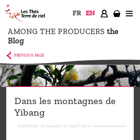
FR
EN
AMONG THE PRODUCERS
the
Home
Blog
The
shop
PREVIOUS PAGE
Terre
de
Ciel
Among
Dans les montagnes de
the
Yibang
producers,
Blog
Published on tuesday 01 april 2014
Who