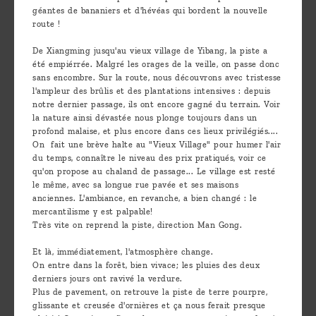
géantes de bananiers et d'hévéas qui bordent la nouvelle
route !
De Xiangming jusqu'au vieux village de Yibang, la piste a
été empiérrée. Malgré les orages de la veille, on passe donc
sans encombre. Sur la route, nous découvrons avec tristesse
l'ampleur des brûlis et des plantations intensives : depuis
notre dernier passage, ils ont encore gagné du terrain. Voir
la nature ainsi dévastée nous plonge toujours dans un
profond malaise, et plus encore dans ces lieux privilégiés....
On fait une brève halte au "Vieux Village" pour humer l'air
du temps, connaître le niveau des prix pratiqués, voir ce
qu'on propose au chaland de passage... Le village est resté
le même, avec sa longue rue pavée et ses maisons
anciennes. L'ambiance, en revanche, a bien changé : le
mercantilisme y est palpable!
Très vite on reprend la piste, direction Man Gong.
Et là, immédiatement, l'atmosphère change.
On entre dans la forêt, bien vivace; les pluies des deux
derniers jours ont ravivé la verdure.
Plus de pavement, on retrouve la piste de terre pourpre,
glissante et creusée d'ornières et ça nous ferait presque