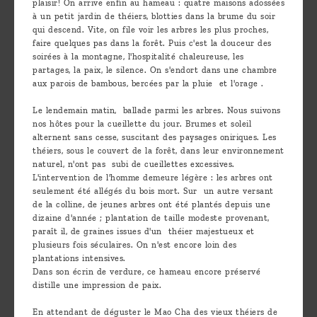
plaisir! On arrive enfin au hameau : quatre maisons adossées
à un petit jardin de théiers, blotties dans la brume du soir
qui descend. Vite, on file voir les arbres les plus proches,
faire quelques pas dans la forêt. Puis c'est la douceur des
soirées à la montagne, l'hospitalité chaleureuse, les
partages, la paix, le silence. On s'endort dans une chambre
aux parois de bambous, bercées par la pluie et l'orage .
Le lendemain matin, ballade parmi les arbres. Nous suivons
nos hôtes pour la cueillette du jour. Brumes et soleil
alternent sans cesse, suscitant des paysages oniriques. Les
théiers, sous le couvert de la forêt, dans leur environnement
naturel, n'ont pas subi de cueillettes excessives.
L'intervention de l'homme demeure légère : les arbres ont
seulement été allégés du bois mort. Sur un autre versant
de la colline, de jeunes arbres ont été plantés depuis une
dizaine d'année ; plantation de taille modeste provenant,
paraît il, de graines issues d'un théier majestueux et
plusieurs fois séculaires. On n'est encore loin des
plantations intensives.
Dans son écrin de verdure, ce hameau encore préservé
distille une impression de paix.
En attendant de déguster le Mao Cha des vieux théiers de