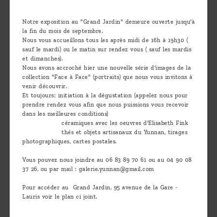
are
we ?
Notre exposition au "Grand Jardin" demeure ouverte jusqu'à
la fin du mois de septembre.
Discover
Nous vous accueillons tous les après midi de 16h à 19h30 (
sauf le mardi) ou le matin sur rendez vous ( sauf les mardis
Pu'Erh
et dimanches).
tea
Nous avons accroché hier une nouvelle série d'images de la
collection "Face à Face" (portraits) que nous vous invitons à
venir découvrir.
How
Et toujours: initiation à la dégustation (appelez nous pour
to
prendre rendez vous afin que nous puissions vous recevoir
dans les meilleures conditions)
infuse
céramiques avec les oeuvres d'Elisabeth Fink
your
thés et objets artisanaux du Yunnan, tirages
photographiques, cartes postales.
tea ?
Vous pouvez nous joindre au 06 83 89 70 61 ou au 04 90 08
Leave us
37 26, ou par mail : galerie.yunnan@gmail.com
a
Pour accéder au Grand Jardin, 95 avenue de la Gare -
message
Lauris voir le plan ci joint.
!