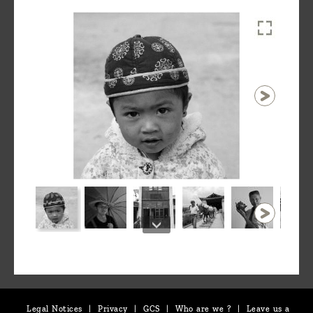
1 / 9
Legal Notices
|
Privacy
|
GCS
|
Who are we ?
|
Leave us a