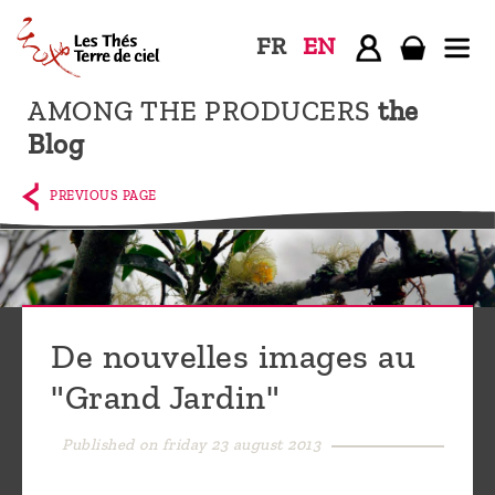
FR
EN
AMONG THE PRODUCERS
the
Home
Blog
The
shop
PREVIOUS PAGE
Terre
de
Ciel
Among
De nouvelles images au
the
"Grand Jardin"
producers,
Blog
Published on friday 23 august 2013
Who