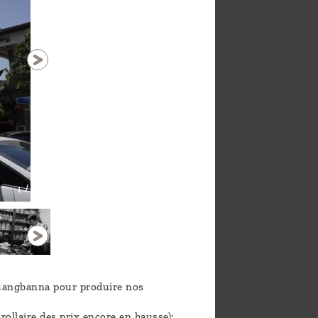
1 / 50
huangbanna pour produire nos
rollaire des prix encore en hausse):