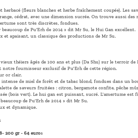
et herbacé (fleurs blanches et herbe fraîchement coupée). Les sa
range, cédrat, avec une dimension sucrée. On trouve aussi des not
ertume sont très discrètes, fondues.
beaucoup de Pu'Erh de 2014 » dit Mr Su, le Hui Gan excellent.
x et apaisant, un classique des productions de Mr Su.
 vieux théiers âgés de 100 ans et plus (Da Shu) sur le terroir de
t notre fournisseur exclusif de Pu'Erh de cette région.
r or clair.
intense de miel de forêt et de tabac blond, fondues dans un bouq
ette de saveurs fruitées : citron, bergamote confite, pêche mûre
sée (bois vert). Le hui gan est puissant, sucré. L'amertume est f
beaucoup de Pu'Erh de 2014 » dit Mr Su.
eux et dynamique.
u
- 200 gr - 64 euro
s