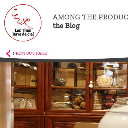
AMONG THE PRODUC
the Blog
Home
The
PREVIOUS PAGE
shop
Terre
de
Ciel
Among
the
producers,