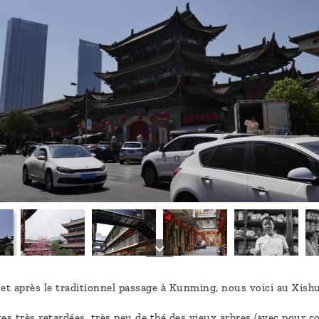
t après le traditionnel passage à Kunming, nous voici au Xis
es très retardées, très peu de thé des vieux arbres (avec pour co