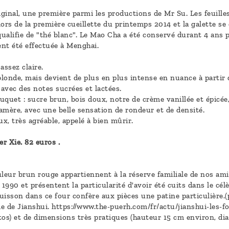
iginal, une première parmi les productions de Mr Su. Les feuille
rs de la première cueillette du printemps 2014 et la galette s
ualifie de "thé blanc". Le Mao Cha a été conservé durant 4 ans
nt été effectuée à Menghai.
assez claire.
 blonde, mais devient de plus en plus intense en nuance à partir
 avec des notes sucrées et lactées.
uet : sucre brun, bois doux, notre de crème vanillée et épicée
amère, avec une belle sensation de rondeur et de densité.
x, très agréable, appelé à bien mûrir.
er Xie. 82 euros .
uleur brun rouge appartiennent à la réserve familiale de nos ami
 1990 et présentent la particularité d'avoir été cuits dans le cél
cuisson dans ce four confère aux pièces une patine particulière.
ie de Jianshui. https://www.the-puerh.com/fr/actu/jianshui-les-fo
tos) et de dimensions très pratiques (hauteur 15 cm environ, di