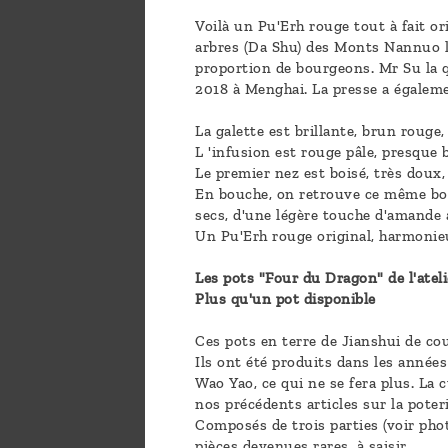
Voilà un Pu'Erh rouge tout à fait or
arbres (Da Shu) des Monts Nannuo lo
proportion de bourgeons. Mr Su la q
2018 à Menghai. La presse a égaleme
La galette est brillante, brun rouge, 
L 'infusion est rouge pâle, presque
Le premier nez est boisé, très doux,
En bouche, on retrouve ce même bouq
secs, d'une légère touche d'amande 
Un Pu'Erh rouge original, harmonieu
Les pots "Four du Dragon" de l'ateli
Plus qu'un pot disponible
Ces pots en terre de Jianshui de co
Ils ont été produits dans les années
Wao Yao, ce qui ne se fera plus. La 
nos précédents articles sur la poter
Composés de trois parties (voir pho
pièces devenues rares, à saisir.