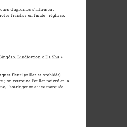
veurs d'agrumes s'affirment
es fraîches en finale : réglisse,
 Bingdao. L'indication « Da Shu »
uet fleuri (œillet et orchidée).
 ; on retrouve l'œillet poivré et la
ine, l'astringence assez marquée.