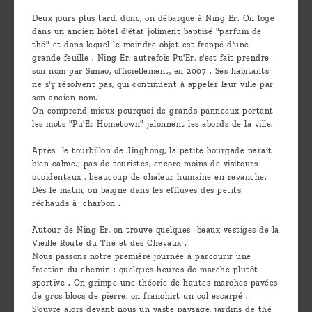
are
Deux jours plus tard, donc, on débarque à Ning Er. On loge
we ?
dans un ancien hôtel d'état joliment baptisé "parfum de
thé" et dans lequel le moindre objet est frappé d'une
Discover
grande feuille . Ning Er, autrefois Pu'Er, s'est fait prendre
son nom par Simao, officiellement, en 2007 . Ses habitants
Pu'Erh
ne s'y résolvent pas, qui continuent à appeler leur ville par
tea
son ancien nom.
On comprend mieux pourquoi de grands panneaux portant
les mots "Pu'Er Hometown" jalonnent les abords de la ville.
How
to
Après le tourbillon de Jinghong, la petite bourgade paraît
bien calme.; pas de touristes, encore moins de visiteurs
infuse
occidentaux , beaucoup de chaleur humaine en revanche.
your
Dès le matin, on baigne dans les effluves des petits
réchauds à charbon .
tea ?
Autour de Ning Er, on trouve quelques beaux vestiges de la
Leave us
Vieille Route du Thé et des Chevaux .
Nous passons notre première journée à parcourir une
a
fraction du chemin : quelques heures de marche plutôt
message
sportive . On grimpe une théorie de hautes marches pavées
de gros blocs de pierre, on franchirt un col escarpé .
!
S'ouvre alors devant nous un vaste paysage, jardins de thé