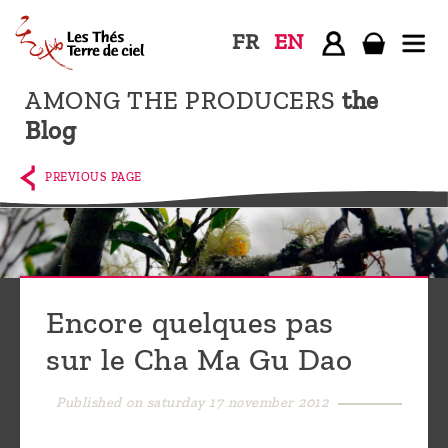
FR
EN
AMONG THE PRODUCERS
the
Home
Blog
The
shop
PREVIOUS PAGE
Terre
de
Ciel
Among
Encore quelques pas
the
sur le Cha Ma Gu Dao
producers,
Blog
Published on saturday 17 november 2012
Who