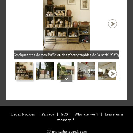
1 / 9
Quelques uns de nos Pu'Er et des photographies de la série "Calligrammes
Legal Notices
|
Privacy
|
GCS
|
Who are we ?
|
Leave us a
message !
Ⓒ www.the-puerh.com