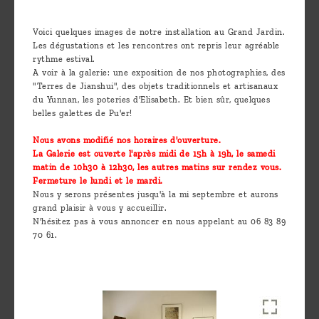
are
we ?
Voici quelques images de notre installation au Grand Jardin.
Les dégustations et les rencontres ont repris leur agréable
Discover
rythme estival.
A voir à la galerie: une exposition de nos photographies, des
Pu'Erh
"Terres de Jianshui", des objets traditionnels et artisanaux
tea
du Yunnan, les poteries d'Elisabeth. Et bien sûr, quelques
belles galettes de Pu'er!
How
Nous avons modifié nos horaires d'ouverture.
to
La Galerie est ouverte l'après midi de 15h à 19h, le samedi
matin de 10h30 à 12h30, les autres matins sur rendez vous.
infuse
Fermeture le lundi et le mardi.
your
Nous y serons présentes jusqu'à la mi septembre et aurons
grand plaisir à vous y accueillir.
tea ?
N'hésitez pas à vous annoncer en nous appelant au 06 83 89
70 61.
Leave us
a
message
!