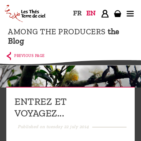
FR
EN
AMONG THE PRODUCERS
the
Home
Blog
The
shop
PREVIOUS PAGE
Terre
de
Ciel
Among
ENTREZ ET
the
VOYAGEZ...
producers,
Blog
Published on tuesday 22 july 2014
Who