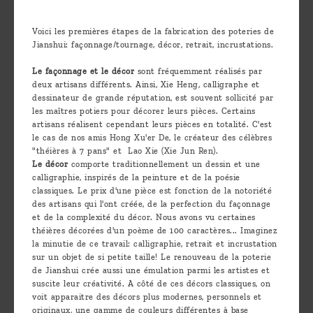
are
we ?
Voici les premières étapes de la fabrication des poteries de
Jianshui: façonnage/tournage, décor, retrait, incrustations.
Discover
Le façonnage et le décor
sont fréquemment réalisés par
Pu'Erh
deux artisans différents. Ainsi, Xie Heng, calligraphe et
tea
dessinateur de grande réputation, est souvent sollicité par
les maîtres potiers pour décorer leurs pièces. Certains
artisans réalisent cependant leurs pièces en totalité. C'est
How
le cas de nos amis Hong Xu'er De, le créateur des célèbres
to
"théières à 7 pans" et Lao Xie (Xie Jun Ren).
Le décor
comporte traditionnellement un dessin et une
infuse
calligraphie, inspirés de la peinture et de la poésie
your
classiques. Le prix d'une pièce est fonction de la notoriété
des artisans qui l'ont créée, de la perfection du façonnage
tea ?
et de la complexité du décor. Nous avons vu certaines
théières décorées d'un poème de 100 caractères... Imaginez
Leave us
la minutie de ce travail: calligraphie, retrait et incrustation
sur un objet de si petite taille! Le renouveau de la poterie
a
de Jianshui crée aussi une émulation parmi les artistes et
message
suscite leur créativité. A côté de ces décors classiques, on
voit apparaitre des décors plus modernes, personnels et
!
originaux, une gamme de couleurs différentes à base