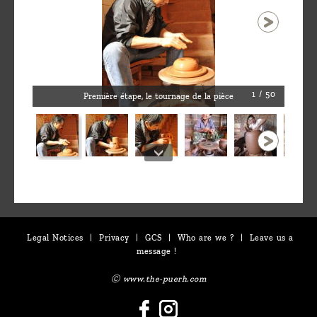
1 / 50
Première étape, le tournage de la pièce
Legal Notices
|
Privacy
|
GCS
|
Who are we ?
|
Leave us a
message !
Ⓒ www.the-puerh.com