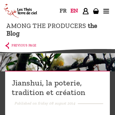
FR
EN
AMONG THE PRODUCERS
the
Home
Blog
The
shop
PREVIOUS PAGE
Terre
de
Ciel
Among
Jianshui, la poterie,
the
tradition et création
producers,
Blog
Published on friday 08 august 2014
Who