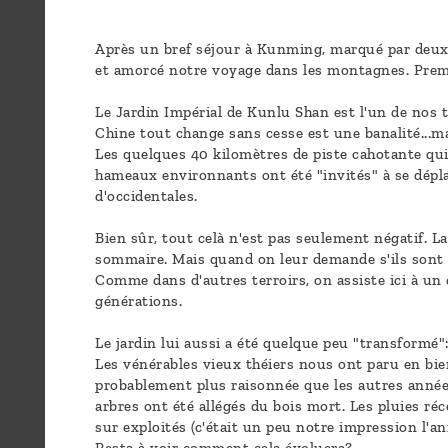
Blog
Who
Après un bref séjour à Kunming, marqué par deux
et amorcé notre voyage dans les montagnes. Premi
are
we ?
Le Jardin Impérial de Kunlu Shan est l'un de nos t
Chine tout change sans cesse est une banalité...m
Les quelques 40 kilomètres de piste cahotante qu
Discover
hameaux environnants ont été "invités" à se dépl
Pu'Erh
d'occidentales.
tea
Bien sûr, tout celà n'est pas seulement négatif. 
sommaire. Mais quand on leur demande s'ils sont 
How
Comme dans d'autres terroirs, on assiste ici à un 
to
générations.
infuse
Le jardin lui aussi a été quelque peu "transformé": 
your
Les vénérables vieux théiers nous ont paru en bie
probablement plus raisonnée que les autres années)
tea ?
arbres ont été allégés du bois mort. Les pluies réc
sur exploités (c'était un peu notre impression l'an
Leave us