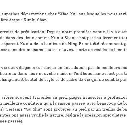
 superbes dégustations chez "Xiao Xu" sur lesquelles nous rev
ère étape : Kunlu Shan.
erroirs de prédilection. Depuis notre première venue, il y a quat
ais dans des lieux comme Kunlu Shan, c'est particulièrement tan
i séparent Kunlu de la banlieue de Ning Er ont été récemment g
acer dans des maisons toutes neuves, sorte de résidence bien i
La vie des villageois est certainement adoucie par de meilleurs
heureux dans leur nouvelle maison, l'enthousiasme n'est pas tou
changement brutal de style et de cadre de vie qui ne semble pas 
arbres souvent travaillés au pied, pièges à insectes à profusion (
n meilleure condition qu'à la saison passée, avec beaucoup de b
. Certains "Gu Shu" sont protégés au pied par un treillis de ba
entes ont aussi vivifié la nature. Malgré la pression spéculative,
née passée).