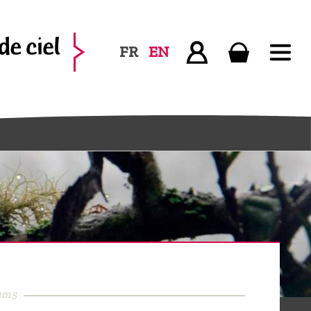
FR
EN
2015