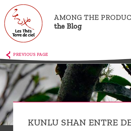
AMONG THE PRODUC
the Blog
Home
The
PREVIOUS PAGE
shop
Terre
de
Ciel
Among
the
KUNLU SHAN ENTRE D
producers,