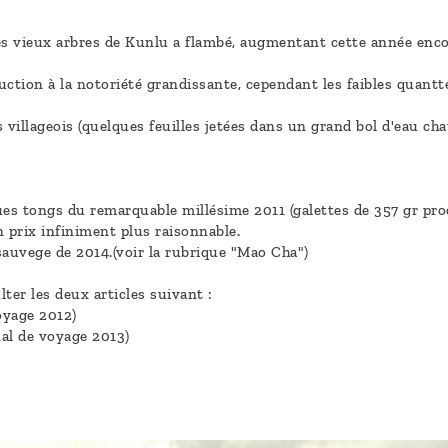
très vieux arbres de Kunlu a flambé, augmentant cette année enco
uction à la notoriété grandissante, cependant les faibles quant
illageois (quelques feuilles jetées dans un grand bol d'eau chau
es tongs du remarquable millésime 2011 (galettes de 357 gr pr
 prix infiniment plus raisonnable.
sauvege de 2014.(voir la rubrique "Mao Cha")
er les deux articles suivant :
oyage 2012)
nal de voyage 2013)