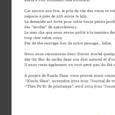
Resta à voir comment cela évoluera?
a
Car encore une fois, le prix du thé des vieux et 
message
négocie à près de 450 euros le kilo.
!
La demande est forte pour cette toute petite prod
des "hordes" de spéculateurs.
Le mao cha que nous avons goûté à la manière des v
trop cher selon nous.
Pas de thé sauvage lors de notre passage... hélas.
Nous nous réjouissons donc d'avoir stocké quelqu
des Gu Shu du jardin dans son état naturel et d'un
Il nous reste également un tout petit peu du thé 
A propos de Kunlu Shan, vous pouvez aussi consult
-"Kunlu Shan", novembre 2012 (voir "Journal de v
-"Thés Pu'Er de printemps", avril 2013 (voir "Jour