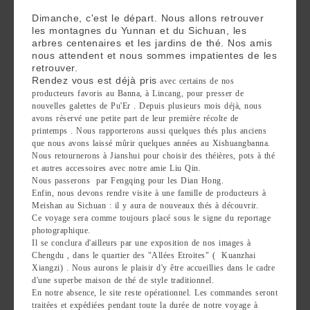
are
Dimanche, c'est le départ. Nous allons retrouver
we ?
les montagnes du Yunnan et du Sichuan, les
arbres centenaires et les jardins de thé. Nos amis
nous attendent et nous sommes impatientes de les
Discover
retrouver.
Pu'Erh
Rendez vous est déjà pris
avec certains de nos
producteurs favoris au Banna, à Lincang, pour presser de
tea
nouvelles galettes de Pu'Er . Depuis plusieurs mois déjà, nous
avons réservé une petite part de leur première récolte de
How
printemps . Nous rapporterons aussi quelques thés plus anciens
que nous avons laissé mûrir quelques années au Xishuangbanna.
to
Nous retournerons à Jianshui pour choisir des théières, pots à thé
infuse
et autres accessoires avec notre amie Liu Qin.
Nous passerons par Fengqing pour les Dian Hong.
your
Enfin, nous devons rendre visite à une famille de producteurs à
Meishan au Sichuan : il y aura de nouveaux thés à découvrir.
tea ?
Ce voyage sera comme toujours placé sous le signe du reportage
photographique.
Leave us
Il se conclura d'ailleurs par une exposition de nos images à
Chengdu , dans le quartier des "Allées Etroites" ( Kuanzhai
a
Xiangzi) . Nous aurons le plaisir d'y être accueillies dans le cadre
message
d'une superbe maison de thé de style traditionnel.
En notre absence, le site reste opérationnel. Les commandes seront
!
traitées et expédiées pendant toute la durée de notre voyage à