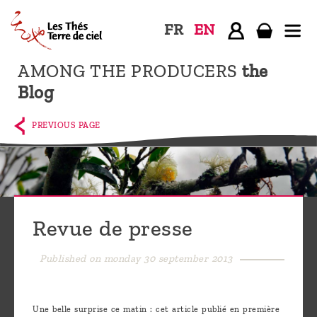
FR
EN
AMONG THE PRODUCERS
the
Home
Blog
The
shop
PREVIOUS PAGE
Terre
de
Ciel
Among
Revue de presse
the
producers,
Published on monday 30 september 2013
Blog
Who
Une belle surprise ce matin : cet article publié en première