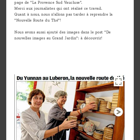
page de "La Provence Sud Vaucluse".
are
Merci aux journalistes qui ont réalisé ce travail.
we ?
Quant à nous, nous n'allons pas tarder à reprendre la
"Nouvelle Route du Thé"!
Discover
Nous avons aussi ajouté des images dans le post "De
Pu'Erh
nouvelles images au Grand Jardin": à découvrir!
tea
How
to
infuse
your
tea ?
Leave us
a
message
!