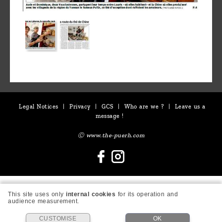
1 / 2
Legal Notices
|
Privacy
|
GCS
|
Who are we ?
|
Leave us a
message !
Ⓒ www.the-puerh.com
This site uses only
internal cookies
for its operation and
audience measurement.
CUSTOMISE
OK