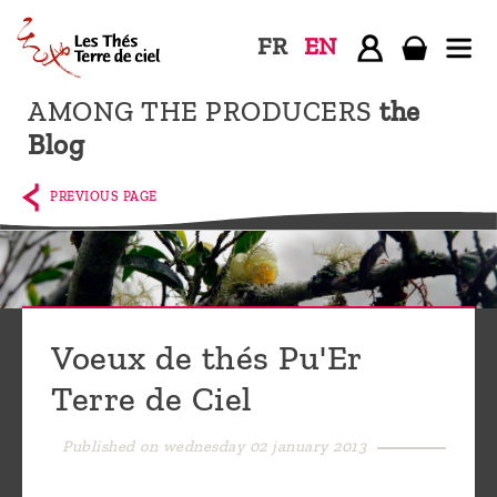
FR
EN
AMONG THE PRODUCERS
the
Home
Blog
The
shop
PREVIOUS PAGE
Terre
de
Ciel
Among
Voeux de thés Pu'Er
the
Terre de Ciel
producers,
Blog
Published on wednesday 02 january 2013
Who