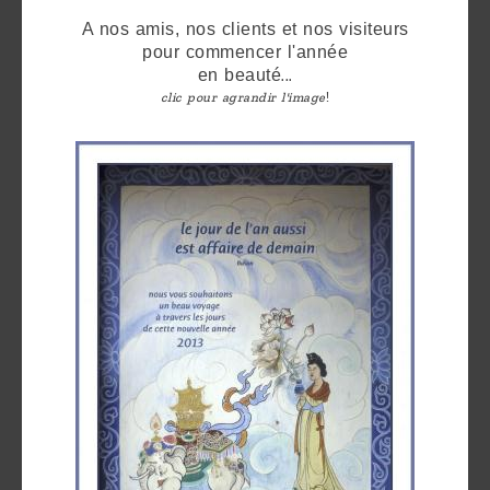
are
A nos amis, nos clients et nos visiteurs
we ?
pour commencer l'année
en beauté
...
Discover
clic pour agrandir l'image
!
Pu'Erh
tea
How
to
infuse
your
tea ?
Leave us
a
message
!