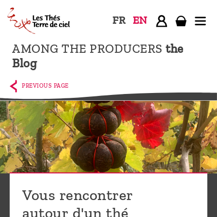
FR
EN
AMONG THE PRODUCERS
the
Home
Blog
The
shop
PREVIOUS PAGE
Terre
de
Ciel
Among
the
producers,
Blog
Vous rencontrer
Who
autour d'un thé