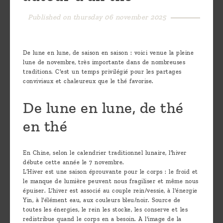
are
Published on thursday 06 november 2025
we ?
Discover
De lune en lune, de saison en saison : voici venue la pleine
Pu'Erh
lune de novembre, très importante dans de nombreuses
tea
traditions. C'est un temps privilégié pour les partages
conviviaux et chaleureux que le thé favorise.
How
De lune en lune, de thé
to
infuse
en thé
your
tea ?
En Chine, selon le calendrier traditionnel lunaire, l'hiver
débute cette année le 7 novembre.
Leave us
L’Hiver est une saison éprouvante pour le corps : le froid et
le manque de lumière peuvent nous fragiliser et même nous
a
épuiser. L'hiver est associé au couple rein/vessie, à l'énergie
Yin, à l'élément eau, aux couleurs bleu/noir. Source de
message
toutes les énergies, le rein les stocke, les conserve et les
!
redistribue quand le corps en a besoin. A l'image de la