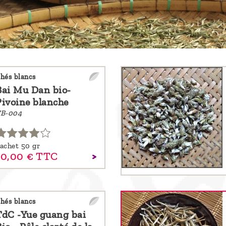
hés blancs
Bai Mu Dan bio-
Pivoine blanche
B-004
achet 50 gr
10,
00
€
TTC
hés blancs
TdC -Yue guang bai