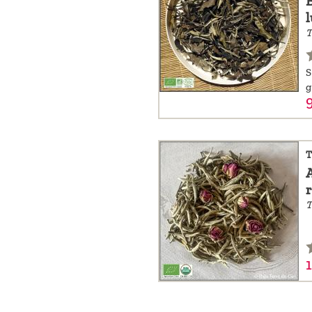
B
T
S
g
9
T
A
r
T
1