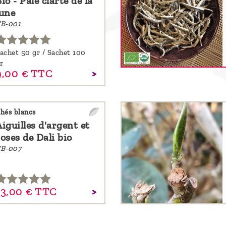
io - Pâle clarté de la
lune
B-001
achet 50 gr / Sachet 100
r
,
00
€
TTC
hés blancs
iguilles d'argent et
oses de Dali bio
B-007
3,
00
€
TTC