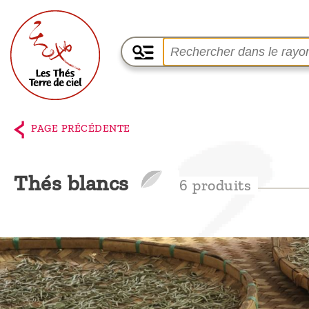
Accueil
La
PAGE PRÉCÉDENTE
boutique
Terre de
Thés blancs
6 produits
Ciel
Parmi les
producteurs,
le blog
Qui