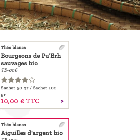
Thés blancs
Bourgeons de Pu'Erh
sauvages bio
TB-006
Sachet 50 gr / Sachet 100
gr
10,
00
€
TTC
Thés blancs
Aiguilles d'argent bio
TB-002