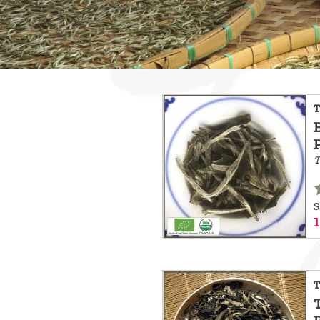
sommes-
nous ?
Découvrir
le thé
T
Pu'Erh
Comment
T
infuser
votre thé
S
?
Contactez-
nous !
T