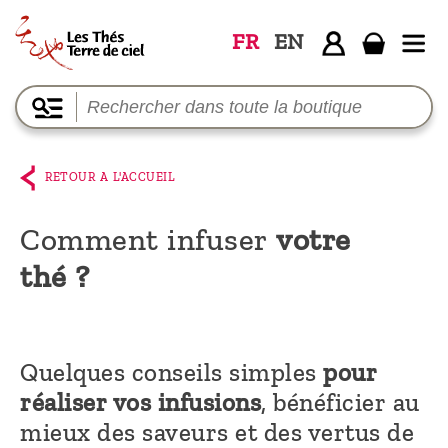
FR
EN
Accueil
La
boutique
RETOUR A L'ACCUEIL
Terre de
Ciel
Comment infuser
votre
thé ?
Parmi les
producteurs,
le blog
Quelques conseils simples
pour
Qui
réaliser vos infusions
, bénéficier au
sommes-
mieux des saveurs et des vertus de
nous ?