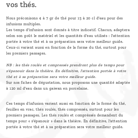
vos thés.
Découvrir
le thé
Nous préconisons 4 à 7 gr de thé pour 15 à 20 cl d'eau pour des
infusions multiples.
Pu'Erh
Les temps d'infusion sont donnés à titre indicatif. Chacun, adaptera
selon son goût le matériel et les quantités d'eau utilisés : l'attention
Comment
portée à votre thé et à sa préparation sera votre meilleur guide.
infuser
Ceux-ci varient aussi en fonction de la forme du thé, surtout pour
les premiers passages.
votre thé
NB : les thés roulés et compressés prendront plus de temps pour
?
s'épanouir dans la théière. En définitive, l'attention portée à votre
thé et à sa préparation sera votre meilleur guide.
Contactez-
Sur nos fiches de dégustation, nous proposons une quantité adaptée
nous !
à 120 ml d'eau dans un gaiwan en porcelaine.
Ces temps d'infusion varient aussi en fonction de la forme du thé,
feuilles en vrac, thés roulés, thés compressés, surtout pour les
premiers passages. Les thés roulés et compréssés demandent du
temps pour « s'épanouir » dans la théière. En définitive, l'attention
portée à votre thé et à sa préparation sera votre meilleur guide.