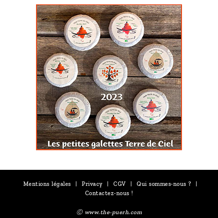
Mentions légales
|
Privacy
|
CGV
|
Qui sommes-nous ?
|
Contactez-nous !
Ⓒ www.the-puerh.com