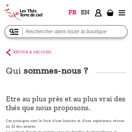
FR
EN
Accueil
La
boutique
RETOUR À L'ACCUEIL
Terre de
Ciel
Qui
sommes-nous ?
Parmi les
producteurs,
le blog
Etre au plus près et au plus vrai des
thés que nous proposons.
Qui
sommes-
Ces principes sont le fruit d'une histoire et d'une expérience vécues
nous ?
au fil des années.
Le contact direct et continu avec les familles de théiculteurs, la